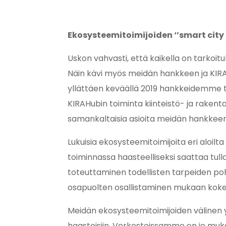
Ekosysteemitoimijoiden ‘’smart city
Uskon vahvasti, että kaikella on tarkoituk
Näin kävi myös meidän hankkeen ja KIR
yllättäen keväällä 2019 hankkeidemme toi
KIRAHubin toiminta kiinteistö- ja rakent
samankaltaisia asioita meidän hankke
Lukuisia ekosysteemitoimijoita eri aloilt
toiminnassa haasteelliseksi saattaa tul
toteuttaminen todellisten tarpeiden pohja
osapuolten osallistaminen mukaan kokeilu
Meidän ekosysteemitoimijoiden välinen yh
haasteisiin. Verkostoissamme on jo muka