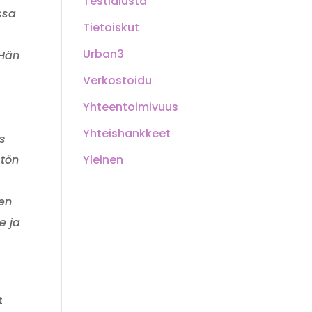
Testialusta
ssa
Tietoiskut
Urban3
 Hän
Verkostoidu
Yhteentoimivuus
Yhteishankkeet
s
Yleinen
stön
en
e ja
t