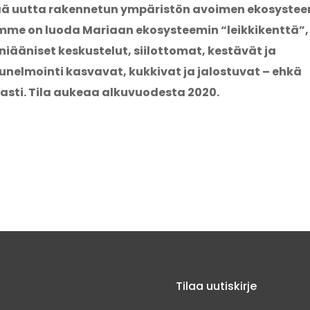
ää uutta rakennetun ympäristön avoimen ekosyste
me on luoda Mariaan ekosysteemin “leikkikenttä”,
niääniset keskustelut, siilottomat, kestävät ja
unelmointi kasvavat, kukkivat ja jalostuvat – ehkä
 asti. Tila aukeaa alkuvuodesta 2020.
Tilaa uutiskirje