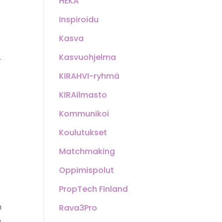
HEKA
Inspiroidu
Kasva
Kasvuohjelma
.
KIRAHVI-ryhmä
KIRAilmasto
Kommunikoi
Koulutukset
Matchmaking
Oppimispolut
PropTech Finland
n
Rava3Pro
a