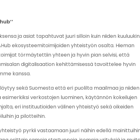
 hub’’
sensa ja asiat tapahtuvat juuri silloin kuin niiden kuuluukin
AHub ekosysteemitoimijoiden yhteistyön osalta. Hieman
mijat törmäytettiin yhteen ja hyvin pian selvisi, että
amisalan digitalisaation kehittämisessä tavoittelee hyvin
emme kanssa.
a löytyy sekä Suomesta että eri puolilta maailmaa ja niiden
la esimerkiksi verkostojen luominen, käytännön kokeilujen
lta, eri instituutioiden välinen yhteistyö sekä oikeiden
ihin ja pilotteihin.
teistyö pyrkii vastaamaan juuri näihin edellä mainittuihi
na osittain samoja startuppeja, isompia yrityksiä ja muit