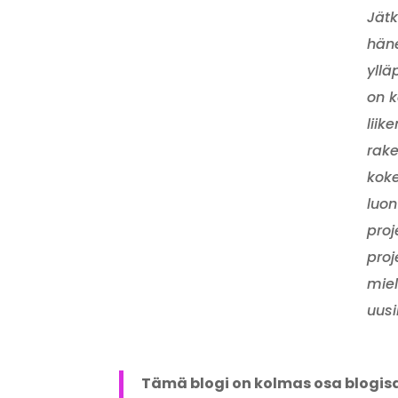
Jätk
häne
yllä
on k
liik
rake
koke
luon
proj
proj
miel
uusi
Tämä blogi on kolmas osa blogis