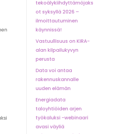
tekoälykiihdyttämöjaks
ot syksyllä 2026 –
ilmoittautuminen
inen
käynnissä!
Vastuullisuus on KIRA-
alan kilpailukyvyn
perusta
Data voi antaa
rakennuskannalle
uuden elämän
Energiadata
taloyhtiöiden arjen
työkaluksi -webinaari
ksi
avasi väyliä