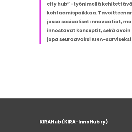
city hub” -työnimellä
kehitettäv
kohtaamispaikkaa. Tavoitteenam
jossa sosiaaliset innovaatiot, mo
innostavat konseptit, sekä avoin 
jopa seuraavaksi KIRA-sarviseksi
KIRAHub (KIRA-InnoHub ry)