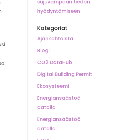
sujuvampaan tiedon
n
hyödyntämiseen
n
Kategoriat
Ajankohtaista
ksi
Blogi
CO2 DataHub
aa
Digital Building Permit
Ekosysteemi
Energiansäästöä
datalla
Energiansäästöä
datalla