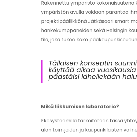
Rakennettu ympäristö kokonaisuutena kie
ympäristön avulla voidaan parantaa ihmi
projektipäällikkönä Jätkäsaari smart mo
hankekumppaneiden sekä Helsingin kaupu
tila, joka tukee koko pääkaupunkiseudu
Tällaisen konseptin suunnit
käyttää aikaa vuosikausia 
päästäisi lähellekään halu
Mikä liikkumisen laboratorio?
Ekosysteemillä tarkoitetaan tässä yhtey
alan toimijoiden ja kaupunkilaisten väli