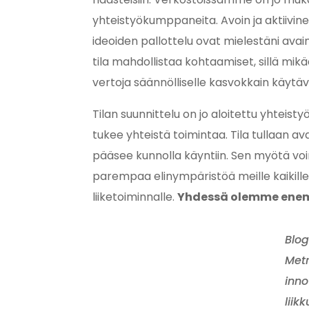
yhteistyökumppaneita. Avoin ja aktiivi
ideoiden pallottelu ovat mielestäni ava
tila mahdollistaa kohtaamiset, sillä mik
vertoja säännölliselle kasvokkain käytäv
Tilan suunnittelu on jo aloitettu yhteisty
tukee yhteistä toimintaa. Tila tullaan 
pääsee kunnolla käyntiin. Sen myötä voi
parempaa elinympäristöä meille kaikill
liiketoiminnalle.
Yhdessä olemme en
Blog
Metr
inno
liik