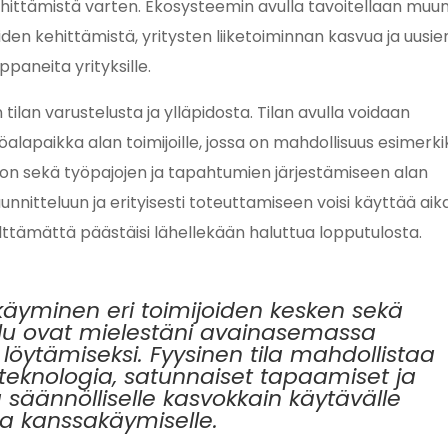
kehittämistä varten. Ekosysteemin avulla tavoitellaan muu
den kehittämistä, yritysten liiketoiminnan kasvua ja uusie
paneita yrityksille.
ilan varustelusta ja ylläpidosta. Tilan avulla voidaan
alapaikka alan toimijoille, jossa on mahdollisuus esimerki
oon sekä työpajojen ja tapahtumien järjestämiseen alan
uunnitteluun ja erityisesti toteuttamiseen voisi käyttää aik
älttämättä päästäisi lähellekään haluttua lopputulosta.
akäyminen eri toimijoiden kesken sekä
elu ovat mielestäni avainasemassa
löytämiseksi. Fyysinen tila mahdollistaa
 teknologia, satunnaiset tapaamiset ja
 säännölliselle kasvokkain käytävälle
ja kanssakäymiselle.