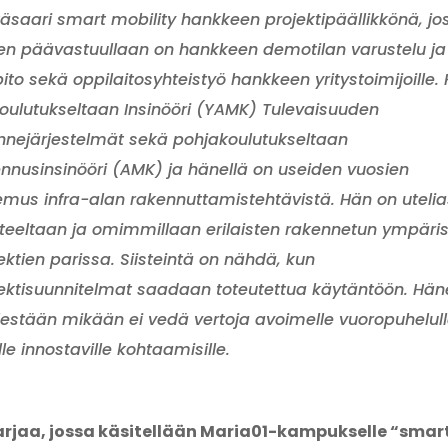
äsaari smart mobility hankkeen projektipäällikkönä, jo
n päävastuullaan on hankkeen demotilan varustelu ja
pito sekä oppilaitosyhteistyö hankkeen yritystoimijoille.
oulutukseltaan Insinööri (YAMK) Tulevaisuuden
ennejärjestelmät sekä pohjakoulutukseltaan
nnusinsinööri (AMK) ja hänellä on useiden vuosien
mus infra-alan rakennuttamistehtävistä. Hän on utelia
teeltaan ja omimmillaan erilaisten rakennetun ympäri
ektien parissa. Siisteintä on nähdä, kun
ektisuunnitelmat saadaan toteutettua käytäntöön. Hän
estään mikään ei vedä vertoja avoimelle vuoropuhelull
lle innostaville kohtaamisille.
arjaa, jossa käsitellään Maria01-kampukselle
“smar