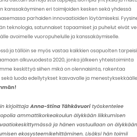
nen kanssakäyminen eri toimijoiden kesken sekä yhdessä
inasemassa parhaiden innovaatioiden löytämiseksi. Fyysin
ään teknologia, satunnaiset tapaamiset ja puhelut eivät v
älle avoimelle vuoropuhelulle ja kanssakäymiselle.
össä ja tällöin se myös vastaa kaikkien osapuolten tarpeisii
avaamaan alkuvuodesta 2020, jonka jälkeen yhteistoiminta
mme keskittyä siihen mikä on olennaisinta, rakentaa
e sekä luoda edellytykset kasvavalle ja menestyksekkääll
emmän!
in kirjoittaja
Anna-Stina Tähkävuori
työskentelee
opolia ammattikorkeakoulun älykkään liikkumisen
vaatiokeskittymässä ja hänen vastuullaan on älykkää
kumisen ekosysteemikehittäminen. Lisäksi hän toimii