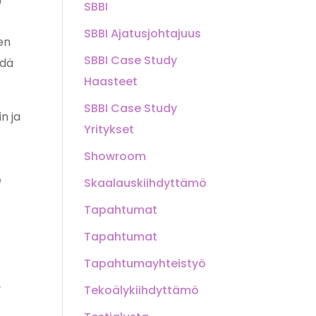
SBBI
SBBI Ajatusjohtajuus
en
SBBI Case Study
edä
Haasteet
SBBI Case Study
n ja
Yritykset
Showroom
e
Skaalauskiihdyttämö
Tapahtumat
Tapahtumat
Tapahtumayhteistyö
n
Tekoälykiihdyttämö