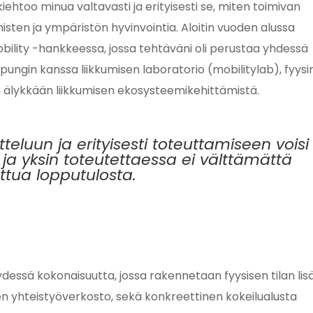
htoo minua valtavasti ja erityisesti se, miten toimivan
sten ja ympäristön hyvinvointia. Aloitin vuoden alussa
bility -hankkeessa, jossa tehtäväni oli perustaa yhdessä
ngin kanssa liikkumisen laboratorio (mobilitylab), fyys
n älykkään liikkumisen ekosysteemikehittämistä.
teluun ja erityisesti toteuttamiseen voisi
ja yksin toteutettaessa ei välttämättä
ttua lopputulosta.
dessä kokonaisuutta, jossa rakennetaan fyysisen tilan lisä
nen yhteistyöverkosto, sekä konkreettinen kokeilualusta