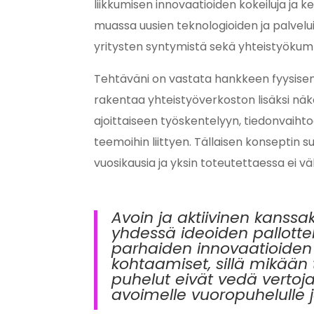
liikkumisen innovaatioiden kokeiluja ja 
muassa uusien teknologioiden ja palvelui
yritysten syntymistä sekä yhteistyökump
Tehtäväni on vastata hankkeen fyysisen t
rakentaa yhteistyöverkoston lisäksi näkö
ajoittaiseen työskentelyyn, tiedonvaiht
teemoihin liittyen. Tällaisen konseptin s
vuosikausia ja yksin toteutettaessa ei v
Avoin ja aktiivinen kanss
yhdessä ideoiden pallott
parhaiden innovaatioiden 
kohtaamiset, sillä mikään
puhelut eivät vedä vertoja
avoimelle vuoropuhelulle 