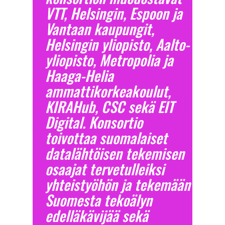
VTT, Helsingin, Espoon ja
Vantaan kaupungit,
Helsingin yliopisto, Aalto-
yliopisto, Metropolia ja
Haaga-Helia
ammattikorkeakoulut,
KIRAHub, CSC sekä EIT
Digital. Konsortio
toivottaa suomalaiset
datalähtöisen tekemisen
osaajat tervetulleiksi
yhteistyöhön ja tekemään
Suomesta tekoälyn
edelläkävijää sekä