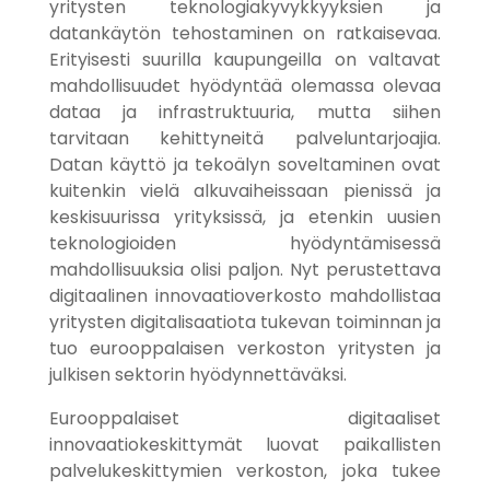
yritysten teknologiakyvykkyyksien ja
datankäytön tehostaminen on ratkaisevaa.
Erityisesti suurilla kaupungeilla on valtavat
mahdollisuudet hyödyntää olemassa olevaa
dataa ja infrastruktuuria, mutta siihen
tarvitaan kehittyneitä palveluntarjoajia.
Datan käyttö ja tekoälyn soveltaminen ovat
kuitenkin vielä alkuvaiheissaan pienissä ja
keskisuurissa yrityksissä, ja etenkin uusien
teknologioiden hyödyntämisessä
mahdollisuuksia olisi paljon. Nyt perustettava
digitaalinen innovaatioverkosto mahdollistaa
yritysten digitalisaatiota tukevan toiminnan ja
tuo eurooppalaisen verkoston yritysten ja
julkisen sektorin hyödynnettäväksi.
Eurooppalaiset digitaaliset
innovaatiokeskittymät luovat paikallisten
palvelukeskittymien verkoston, joka tukee