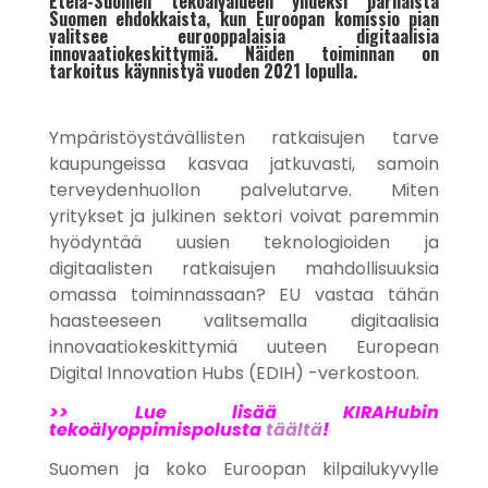
Etelä-Suomen tekoälyalueen yhdeksi parhaista
Suomen ehdokkaista, kun Euroopan komissio pian
valitsee eurooppalaisia digitaalisia
innovaatiokeskittymiä. Näiden toiminnan on
tarkoitus käynnistyä vuoden 2021 lopulla.
Ympäristöystävällisten ratkaisujen tarve
kaupungeissa kasvaa jatkuvasti, samoin
terveydenhuollon palvelutarve. Miten
yritykset ja julkinen sektori voivat paremmin
hyödyntää uusien teknologioiden ja
digitaalisten ratkaisujen mahdollisuuksia
omassa toiminnassaan? EU vastaa tähän
haasteeseen valitsemalla digitaalisia
innovaatiokeskittymiä uuteen European
Digital Innovation Hubs (EDIH) -verkostoon.
>> Lue lisää KIRAHubin
tekoälyoppimispolusta
täältä
!
Suomen ja koko Euroopan kilpailukyvylle