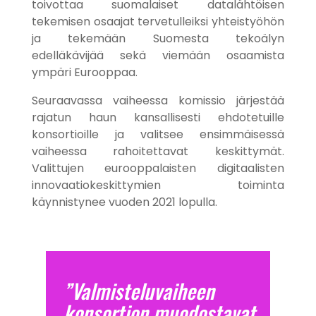
toivottaa suomalaiset datalähtöisen
tekemisen osaajat tervetulleiksi yhteistyöhön
ja tekemään Suomesta tekoälyn
edelläkävijää sekä viemään osaamista
ympäri Eurooppaa.
Seuraavassa vaiheessa komissio järjestää
rajatun haun kansallisesti ehdotetuille
konsortioille ja valitsee ensimmäisessä
vaiheessa rahoitettavat keskittymät.
Valittujen eurooppalaisten digitaalisten
innovaatiokeskittymien toiminta
käynnistynee vuoden 2021 lopulla.
”
Valmisteluvaiheen
konsortion muodostavat