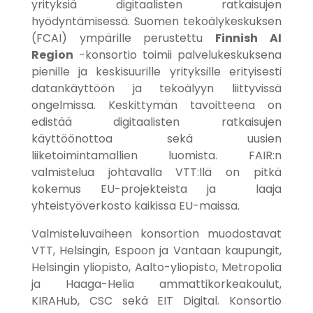
yrityksiä digitaalisten ratkaisujen
hyödyntämisessä. Suomen tekoälykeskuksen
(FCAI) ympärille perustettu
Finnish AI
Region
-konsortio toimii palvelukeskuksena
pienille ja keskisuurille yrityksille erityisesti
datankäyttöön ja tekoälyyn liittyvissä
ongelmissa. Keskittymän tavoitteena on
edistää digitaalisten ratkaisujen
käyttöönottoa sekä uusien
liiketoimintamallien luomista. FAIR:n
valmistelua johtavalla VTT:llä on pitkä
kokemus EU-projekteista ja laaja
yhteistyöverkosto kaikissa EU-maissa.
Valmisteluvaiheen konsortion muodostavat
VTT, Helsingin, Espoon ja Vantaan kaupungit,
Helsingin yliopisto, Aalto-yliopisto, Metropolia
ja Haaga-Helia ammattikorkeakoulut,
KIRAHub, CSC sekä EIT Digital. Konsortio