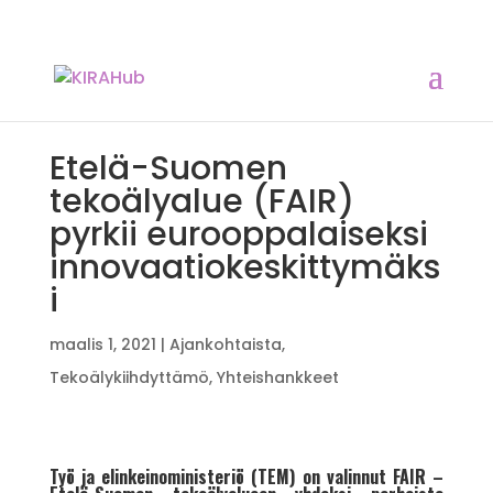
Etelä-Suomen
tekoälyalue (FAIR)
pyrkii eurooppalaiseksi
innovaatiokeskittymäks
i
maalis 1, 2021
|
Ajankohtaista
,
Tekoälykiihdyttämö
,
Yhteishankkeet
Työ ja elinkeinoministeriö (TEM) on valinnut FAIR –