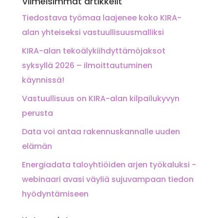
Viimeisimmät artikkelit
Tiedostava työmaa laajenee koko KIRA-
alan yhteiseksi vastuullisuusmalliksi
KIRA-alan tekoälykiihdyttämöjaksot
syksyllä 2026 – ilmoittautuminen
käynnissä!
Vastuullisuus on KIRA-alan kilpailukyvyn
perusta
Data voi antaa rakennuskannalle uuden
elämän
Energiadata taloyhtiöiden arjen työkaluksi -
webinaari avasi väyliä sujuvampaan tiedon
hyödyntämiseen