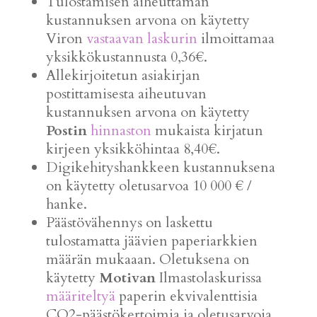
Tulostamisen aiheuttaman
kustannuksen arvona on käytetty
Viron
vastaavan laskurin
ilmoittamaa
yksikkökustannusta 0,36€.
Allekirjoitetun asiakirjan
postittamisesta aiheutuvan
kustannuksen arvona on käytetty
Postin
hinnaston
mukaista kirjatun
kirjeen yksikköhintaa 8,40€.
Digikehityshankkeen kustannuksena
on käytetty oletusarvoa 10 000 € /
hanke.
Päästövähennys on laskettu
tulostamatta jäävien paperiarkkien
määrän mukaaan. Oletuksena on
käytetty
Motivan
Ilmastolaskurissa
määriteltyä
paperin ekvivalenttisia
CO2-päästökertoimia ja oletusarvoja