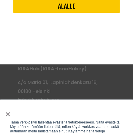
ALALLE
KIRAHub (KIRA-InnoHub ry)
c/o Maria 01, Lapinlahdenkatu 16,
00180 Helsinki
info@kirahub.org
×
Y-tunnus: 2958830-3
Tämä verkkosivu tallentaa evästeitä tietokoneeseesi. Näitä evästeitä
käytetään kerämään tietoa siitä, miten käytät verkkosivuamme, sekä
auttamaan meitä muistamaan sinut. Käytämme näitä tietoja