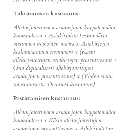
Tulostamisen kustannus:
Allekirjoitettavien asiakirjojen kappalemäärä
kuukaudessa x Asiakirjoista keskimäärin
otettavien kopioiden määrä x Asiakirjojen
keskimääräinen sivumäärä x (Käsin
allekirjoitettujen asiakirjojen prosenttiosuus +
Osin digitaalisesti allekirjoitettujen
asiakirjojen prosenttiosuus) x (Yhden sivun
tulostamisesta aiheutuva kustannus)
Postittamisen kustannus:
Allekirjoitettavien asiakirjojen kappalemäärä
kuukaudessa x Käsin allekirjoitettujen
asiakirjojen prosenttiosuus x Allekirjoitetun