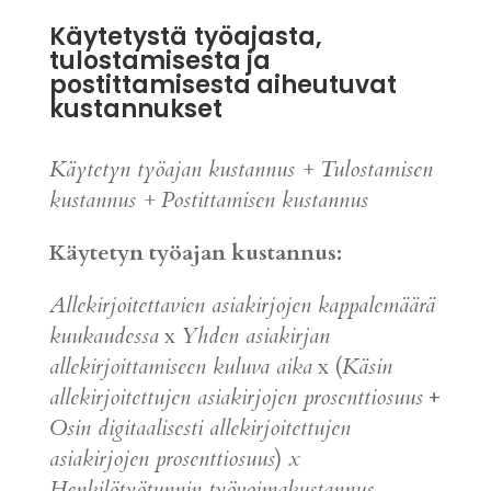
Käytetystä
työajasta,
tulostamisesta ja
postittamisesta aiheutuvat
kustannukset
Käytetyn työajan kustannus + Tulostamisen
kustannus + Postittamisen kustannus
Käytetyn työajan kustannus:
Allekirjoitettavien asiakirjojen kappalemäärä
kuukaudessa
x
Yhden asiakirjan
allekirjoittamiseen kuluva aika
x (
Käsin
allekirjoitettujen asiakirjojen prosenttiosuus
+
Osin digitaalisesti allekirjoitettujen
asiakirjojen prosenttiosuus
)
x
Henkilötyötunnin työvoimakustannus