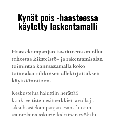
Kynät pois -haasteessa
käytetty laskentamalli
Haastekampanjan tavoitteena on ollut
tehostaa kiinteistö- ja rakentamisalan
toimintaa kannustamalla koko
toimialaa sähköisen allekirjoituksen
käyttöönottoon.
Keskustelua haluttiin herättää
konkreettisten esimerkkien avulla ja
siksi haastekampanjan osana luotiin
asuntolainalaskurin kaltainen työkalu