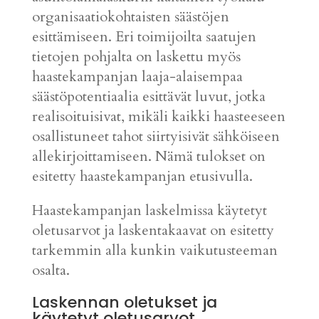
organisaatiokohtaisten säästöjen
esittämiseen. Eri toimijoilta saatujen
tietojen pohjalta on laskettu myös
haastekampanjan laaja-alaisempaa
säästöpotentiaalia esittävät luvut, jotka
realisoituisivat, mikäli kaikki haasteeseen
osallistuneet tahot siirtyisivät sähköiseen
allekirjoittamiseen. Nämä tulokset on
esitetty haastekampanjan etusivulla.
Haastekampanjan laskelmissa käytetyt
oletusarvot ja laskentakaavat on esitetty
tarkemmin alla kunkin vaikutusteeman
osalta.
Laskennan oletukset ja
käytetyt oletusarvot