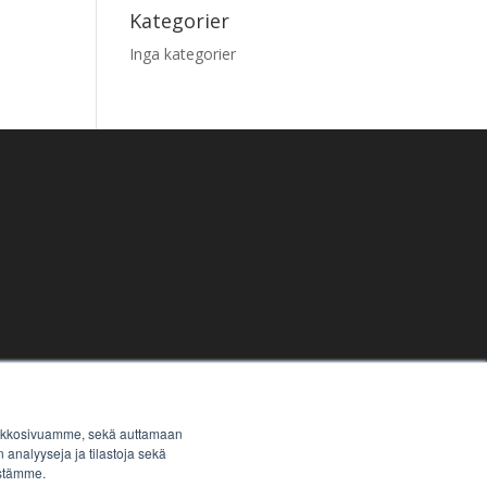
Kategorier
Inga kategorier
 verkkosivuamme, sekä auttamaan
analyyseja ja tilastoja sekä
östämme.