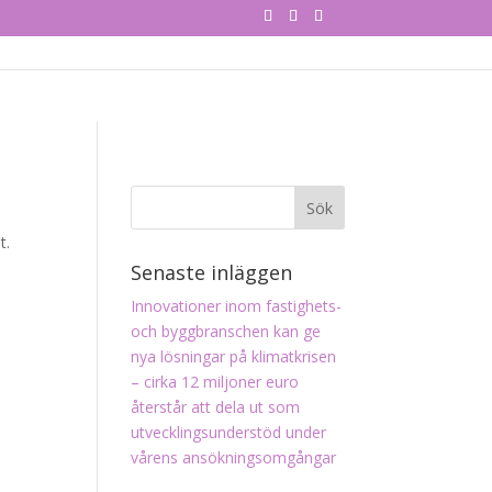
t.
Senaste inläggen
Innovationer inom fastighets-
och byggbranschen kan ge
nya lösningar på klimatkrisen
– cirka 12 miljoner euro
återstår att dela ut som
utvecklingsunderstöd under
vårens ansökningsomgångar