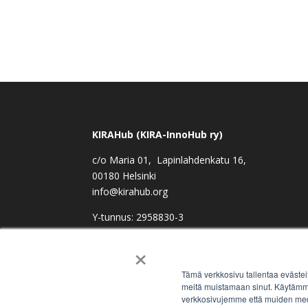
KIRAHub (KIRA-InnoHub ry)
c/o Maria 01, Lapinlahdenkatu 16,
00180 Helsinki
info@kirahub.org
Y-tunnus: 2958830-3
×
Tämä verkkosivu tallentaa evästei
meitä muistamaan sinut. Käytämme 
verkkosivujemme että muiden med