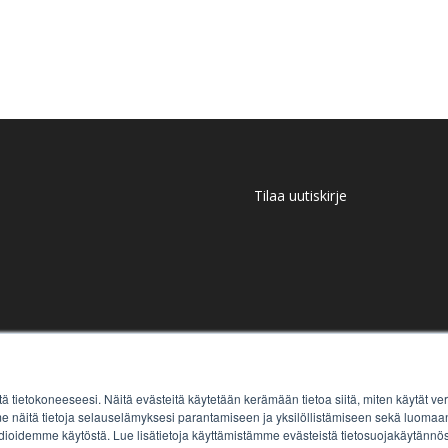
Tilaa uutiskirje
tä tietokoneeseesi. Näitä evästeitä käytetään kerämään tietoa siitä, miten käytät
näitä tietoja selauselämyksesi parantamiseen ja yksilöllistämiseen sekä luomaan 
ioidemme käytöstä. Lue lisätietoja käyttämistämme evästeistä tietosuojakäytänn