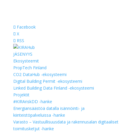
Facebook
X
RSS
JÄSENYYS
Ekosysteemit
PropTech Finland
CO2 DataHub -ekosysteemi
Digital Building Permit -ekosysteemi
Linked Building Data Finland -ekosysteemi
Projektit
#KIRAriskDD -hanke
Energiansäästöä datalla isännöinti- ja
kiinteistöpalveluissa -hanke
Varasto – Vastuullisuusdata ja rakennusalan digitaaliset
toimitusketjut -hanke