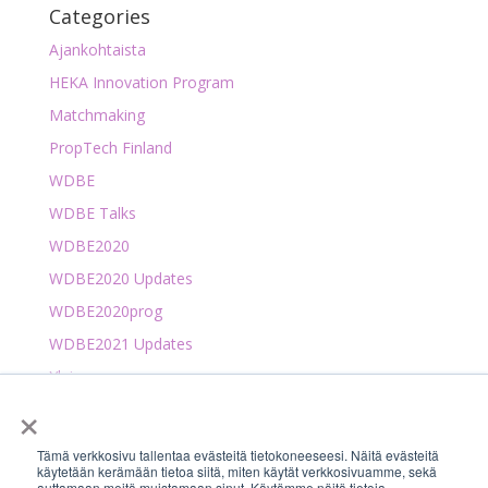
Categories
Ajankohtaista
HEKA Innovation Program
Matchmaking
PropTech Finland
WDBE
WDBE Talks
WDBE2020
WDBE2020 Updates
WDBE2020prog
WDBE2021 Updates
Yleinen
×
Tämä verkkosivu tallentaa evästeitä tietokoneeseesi. Näitä evästeitä
KIRAHub (KIRA-InnoHub ry)
Tilaa uutiskirje
käytetään kerämään tietoa siitä, miten käytät verkkosivuamme, sekä
auttamaan meitä muistamaan sinut. Käytämme näitä tietoja