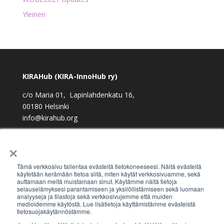
Yleinen
KIRAHub (KIRA-InnoHub ry)
c/o Maria 01, Lapinlahdenkatu 16,
00180 Helsinki
info@kirahub.org
Y-tunnus: 2958830-3
×
Tämä verkkosivu tallentaa evästeitä tietokoneeseesi. Näitä evästeitä
käytetään kerämään tietoa siitä, miten käytät verkkosivuamme, sekä
auttamaan meitä muistamaan sinut. Käytämme näitä tietoja
Tilaa uutiskirje
selauselämyksesi parantamiseen ja yksilöllistämiseen sekä luomaan
analyyseja ja tilastoja sekä verkkosivujemme että muiden
medioidemme käytöstä. Lue lisätietoja käyttämistämme evästeistä
tietosuojakäytännöstämme.