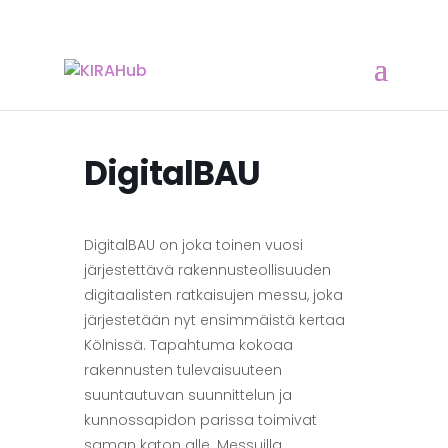
DigitalBAU
DigitalBAU on joka toinen vuosi
järjestettävä rakennusteollisuuden
digitaalisten ratkaisujen messu, joka
järjestetään nyt ensimmäistä kertaa
Kölnissä. Tapahtuma kokoaa
rakennusten tulevaisuuteen
suuntautuvan suunnittelun ja
kunnossapidon parissa toimivat
saman katon alle. Messuilla