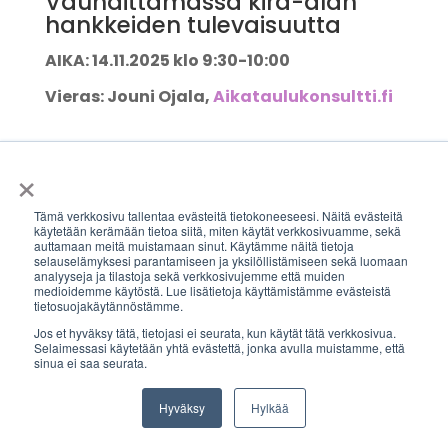
Vauhdittamassa kira-alan
hankkeiden tulevaisuutta
AIKA: 14.11.2025 klo 9:30-10:00
Vieras: Jouni Ojala,
Aikataulukonsultti.fi
×
Tämä verkkosivu tallentaa evästeitä tietokoneeseesi. Näitä evästeitä
käytetään kerämään tietoa siitä, miten käytät verkkosivuamme, sekä
auttamaan meitä muistamaan sinut. Käytämme näitä tietoja
selauselämyksesi parantamiseen ja yksilöllistämiseen sekä luomaan
analyyseja ja tilastoja sekä verkkosivujemme että muiden
medioidemme käytöstä. Lue lisätietoja käyttämistämme evästeistä
tietosuojakäytännöstämme.
Jos et hyväksy tätä, tietojasi ei seurata, kun käytät tätä verkkosivua.
Selaimessasi käytetään yhtä evästettä, jonka avulla muistamme, että
sinua ei saa seurata.
Hyväksy
Hylkää
Share This