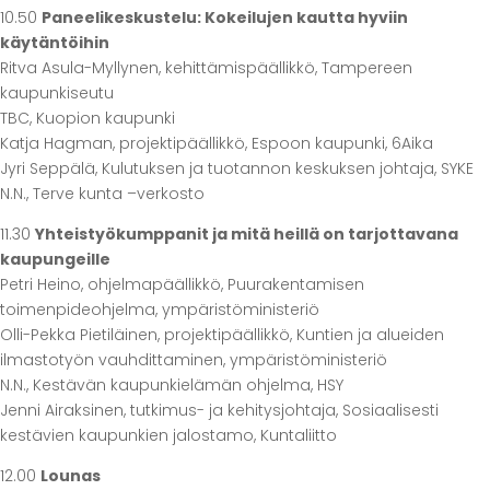
10.50
Paneelikeskustelu: Kokeilujen kautta hyviin
käytäntöihin
Ritva Asula-Myllynen, kehittämispäällikkö, Tampereen
kaupunkiseutu
TBC, Kuopion kaupunki
Katja Hagman, projektipäällikkö, Espoon kaupunki, 6Aika
Jyri Seppälä, Kulutuksen ja tuotannon keskuksen johtaja, SYKE
N.N., Terve kunta –verkosto
11.30
Yhteistyökumppanit ja mitä heillä on tarjottavana
kaupungeille
Petri Heino, ohjelmapäällikkö, Puurakentamisen
toimenpideohjelma, ympäristöministeriö
Olli-Pekka Pietiläinen, projektipäällikkö, Kuntien ja alueiden
ilmastotyön vauhdittaminen, ympäristöministeriö
N.N., Kestävän kaupunkielämän ohjelma, HSY
Jenni Airaksinen, tutkimus- ja kehitysjohtaja, Sosiaalisesti
kestävien kaupunkien jalostamo, Kuntaliitto
12.00
Lounas