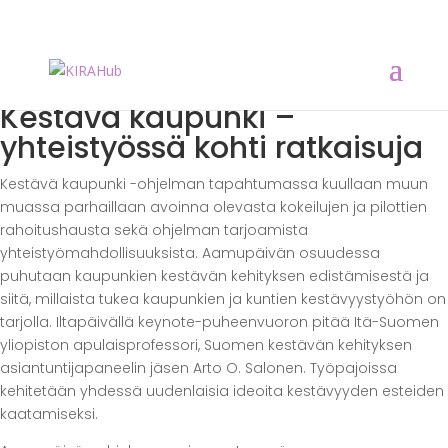
Kestävä kaupunki –
yhteistyössä kohti ratkaisuja
Kestävä kaupunki -ohjelman tapahtumassa kuullaan muun
muassa parhaillaan avoinna olevasta kokeilujen ja pilottien
rahoitushausta sekä ohjelman tarjoamista
yhteistyömahdollisuuksista. Aamupäivän osuudessa
puhutaan kaupunkien kestävän kehityksen edistämisestä ja
siitä, millaista tukea kaupunkien ja kuntien kestävyystyöhön on
tarjolla. Iltapäivällä keynote-puheenvuoron pitää Itä-Suomen
yliopiston apulaisprofessori, Suomen kestävän kehityksen
asiantuntijapaneelin jäsen Arto O. Salonen. Työpajoissa
kehitetään yhdessä uudenlaisia ideoita kestävyyden esteiden
kaatamiseksi.