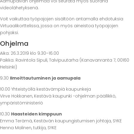
Aamupäivän ohjelmaa voi seurata myös suorana
videolähetyksenä.
Voit vaikuttaa työpajojen sisältöön antamalla ehdotuksia
Virtuaalikorttelissa, jossa on myös aineistoa työpajojen
pohjaksi.
Ohjelma
Aika: 26.3.2019 klo 9.30–16.00
Paikka: Ravintola Sipuli, Talvipuutarha (Kanavanranta 7, 00160
Helsinki)
9.30
Ilmoittautuminen ja aamupala
10.00 Yhteistyöllä kestävämpiä kaupunkeja
Virve Hokkanen, Kestävä kaupunki -ohjelman päällikkö,
ympäristöministeriö
10.30
Haasteiden kimppuun
Emma Terämä, Kestävän kaupungistumisen johtaja, SYKE
Henna Malinen, tutkija, SYKE