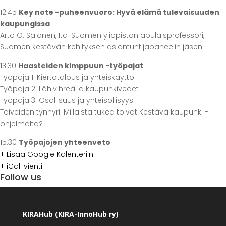
12.45
Key note -puheenvuoro: Hyvä elämä tulevaisuuden
kaupungissa
Arto O. Salonen, Itä-Suomen yliopiston apulaisprofessori,
Suomen kestävän kehityksen asiantuntijapaneelin jäsen
13.30
Haasteiden kimppuun -työpajat
Työpaja 1: Kiertotalous ja yhteiskäyttö
Työpaja 2: Lähivihreä ja kaupunkivedet
Työpaja 3: Osallisuus ja yhteisöllisyys
Toiveiden tynnyri: Millaista tukea toivot Kestävä kaupunki -
ohjelmalta?
15.30
Työpajojen yhteenveto
+ Lisää Google Kalenteriin
+ iCal-vienti
Follow us
facebook
twitter
instagram
KIRAHub (KIRA-InnoHub ry)