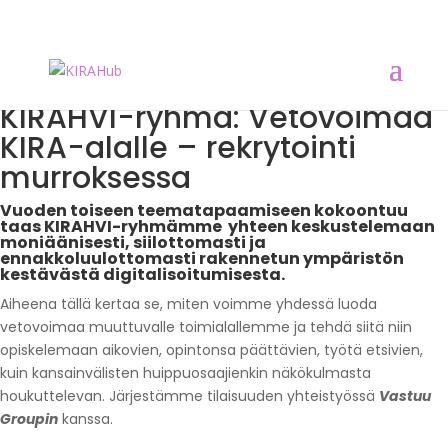
KIRAHVI-ryhmä: Vetovoimaa
KIRA-alalle – rekrytointi
murroksessa
Vuoden toiseen teematapaamiseen kokoontuu
taas KIRAHVI-ryhmämme yhteen keskustelemaan
moniäänisesti, siilottomasti ja
ennakkoluulottomasti rakennetun ympäristön
kestävästä digitalisoitumisesta.
Aiheena tällä kertaa se, miten voimme yhdessä luoda
vetovoimaa muuttuvalle toimialallemme ja tehdä siitä niin
opiskelemaan aikovien, opintonsa päättävien, työtä etsivien,
kuin kansainvälisten huippuosaajienkin näkökulmasta
houkuttelevan. Järjestämme tilaisuuden yhteistyössä
Vastuu
Groupin
kanssa.