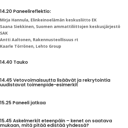
14.20
Paneelireflektio:
Mirja Hannula, Elinkeinoelämän keskusliitto EK
Saana Siekkinen, Suomen ammattiliittojen keskusjärjestö
SAK
Antti Aaltonen, Rakennusteollisuus rt
Kaarle Törrönen, Lehto Group
14.40 Tauko
14.45 Vetovoimaisuutta lisäävät ja rekrytointia
uudistavat toimenpide-esimerkit
15.25 Paneeli jatkaa
15.45
Askelmerkit eteenpäin – kenet on saatava
mukaan, mitä pitää edistää yhdessä?