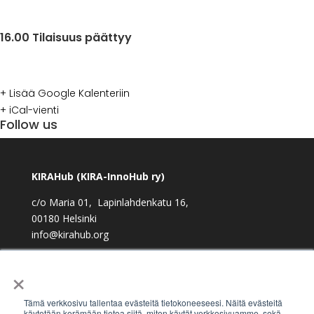
16.00
Tilaisuus päättyy
+ Lisää Google Kalenteriin
+ iCal-vienti
Follow us
facebook
twitter
instagram
KIRAHub (KIRA-InnoHub ry)
c/o Maria 01, Lapinlahdenkatu 16,
00180 Helsinki
info@kirahub.org
Y-tunnus: 2958830-3
×
Tämä verkkosivu tallentaa evästeitä tietokoneeseesi. Näitä evästeitä
käytetään kerämään tietoa siitä, miten käytät verkkosivuamme, sekä