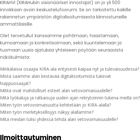
KIRAHVI (KIRAHubin visionääriset innostajat) on jo yli 500
innokkaan avoin keskustelufoorumi. Se on tarkoitettu kaikille
rakennetun ympäristön digitalisoitumisesta kiinnostuneille
ammattilaisille.
Olet tervetullut kanssamme pohtimaan, haastamaan,
kumoamaan ja konkretisoimaan, sekä kuuntelemaan ja
tuomaan uusia ajatuksia yhteiseen pöytään seuraavista
näkökulmista:
Minkälaisia osaajia KIRA-ala erityisesti kaipaa nyt ja tulevaisuudessa?
Mistä saamme alan kestävää digitalisoitumista tukevat
huippuosaajat?
Mitkä ovat mahdolliset esteet alan vetovoimaisuudelle?
Mitä työkaluja ja ratkaisuja uuden ajan rekrytoinnin tukena meillä on?
Miten työn vetovoimaisuutta kehitetään jo KIRA-alalla?
Miten työn merkityksellisyys näkyy alallamme?
Mitä meidän tulisi yhdessä tehdä alan vetovoimaisuudelle?
Ilmoittautuminen