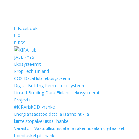
Facebook
X
RSS
JÄSENYYS
Ekosysteemit
PropTech Finland
CO2 DataHub -ekosysteemi
Digital Building Permit -ekosysteemi
Linked Building Data Finland -ekosysteemi
Projektit
#KIRAriskDD -hanke
Energiansäästöä datalla isännöinti- ja
kiinteistöpalveluissa -hanke
Varasto – Vastuullisuusdata ja rakennusalan digitaaliset
toimitusketjut -hanke