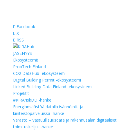
Facebook
X
RSS
JÄSENYYS
Ekosysteemit
PropTech Finland
CO2 DataHub -ekosysteemi
Digital Building Permit -ekosysteemi
Linked Building Data Finland -ekosysteemi
Projektit
#KIRAriskDD -hanke
Energiansäästöä datalla isännöinti- ja
kiinteistöpalveluissa -hanke
Varasto – Vastuullisuusdata ja rakennusalan digitaaliset
toimitusketjut -hanke