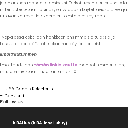
ja ohjauksen mahdollistamiseksi. Tarkoituksena on suunnitella,
miten toteutetaan läpinäkyvä, vapaasti käytettävissä oleva ja
riittävän kattava tietokanta eri toimijoiden käyttöön.
Työpajassa esitellään hankkeen ensimmäisiä tuloksia ja
keskustellaan päästötietokannan käytön tarpeista.
Ilmoittautuminen
Ilmoittauduthan
tämän linkin kautta
mahdollisimman pian,
mutta viimeistään maanantaina 21.10.
+ Lisää Google Kalenteriin
+ iCal-vienti
Follow us
facebook
twitter
instagram
KIRAHub (KIRA-InnoHub ry)