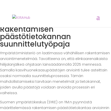
Rakentamisen
päästötietokannan
suunnittelutyöpaja
Ympäristöministeriö on laatimassa vähähiilisen rakentamisen
arviointimenetelmää. Tavoitteena on, että elinkaarenaikaista
hiilijalanjälkeä ohjataan lainsäädännöllä 2025 mennessä.
Samalla kasvihuonekaasupäästöjen arviointi tulee asteittain
osaksi normaalia suunnitteluprosessia. Tämän
mahdollistamiseksi tarvitaan menetelmät ja tietokannat,
joiden avulla päästöjä voidaan arvioida prosessin eri
vaiheissa.
Suomen ympäristökeskus (SYKE) on YM:n pyynnöstä
määrittelemässä rakentamisen päästötietokantaa arvioinnin