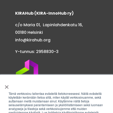
KIRAHub (KIRA-InnoHub ry)
c/o Maria 01, Lapinlahdenkatu 16,
00180 Helsinki
info@kirahub.org
Y-tunnus: 2958830-3
×
Tämä verkkosivu tallentaa evästeitä tietokoneeseesi. Näitä evästeitä
käytetään kerämään tietoa siitä, miten käytät verkkosivuamme, sekä
auttamaan meitä muistamaan sinut. Käytämme näitä tietoja
Tilaa uutiskirje
selauselämyksesi parantamiseen ja yksilöllistämiseen sekä luomaan
analyyseja ja tilastoja sekä verkkosivujemme että muiden
medioidemme käytöstä. Lue lisätietoja käyttämistämme evästeistä