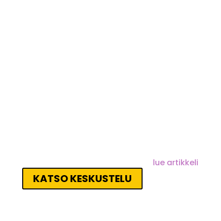
Katso Rakennusraati-
paneelikeskustelu ideakilpailun
hengessä
Mitä moniäänisellä asiantuntijapaneelilla
on ideakilpailun aihepiiristä
sanottavanaan? Sanomatalon Mediatorilla
käyty keskustelu syventää osaltaan aihetta
tulevaisuuden huoltoasemasta.
lue artikkeli
KATSO KESKUSTELU