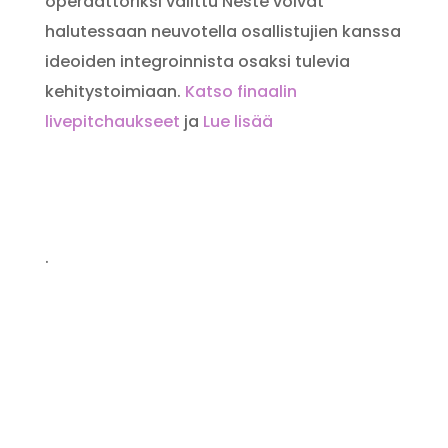
operaattoriksi valittu Neste voivat
halutessaan neuvotella osallistujien kanssa
ideoiden integroinnista osaksi tulevia
kehitystoimiaan.
Katso finaalin
livepitchaukseet
ja
Lue lisää
.