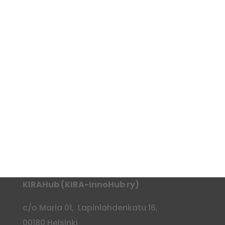
KIRAHub (KIRA-InnoHub ry)
c/o Maria 01, Lapinlahdenkatu 16,
00180 Helsinki