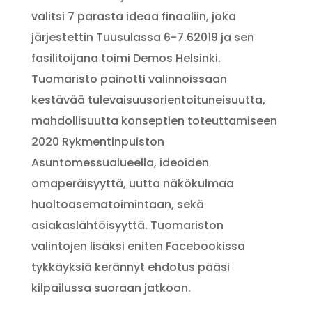
valitsi 7 parasta ideaa finaaliin, joka
järjestettin Tuusulassa 6-7.62019 ja sen
fasilitoijana toimi Demos Helsinki.
Tuomaristo
painotti valinnoissaan
kestävää tulevaisuusorientoituneisuutta,
mahdollisuutta konseptien toteuttamiseen
2020 Rykmentinpuiston
Asuntomessualueella, ideoiden
omaperäisyyttä, uutta näkökulmaa
huoltoasematoimintaan, sekä
asiakaslähtöisyyttä.
Tuomariston
valintojen lisäksi eniten Facebookissa
tykkäyksiä kerännyt ehdotus pääsi
kilpailussa suoraan jatkoon.