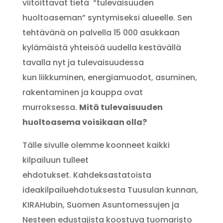
viitoittavat tietä “tulevaisuuden
huoltoaseman” syntymiseksi alueelle. Sen
tehtävänä on palvella 15 000 asukkaan
kylämäistä yhteisöä uudella kestävällä
tavalla nyt ja tulevaisuudessa
kun
liikkuminen, energiamuodot, asuminen,
rakentaminen ja kauppa ovat
murroksessa.
Mitä tulevaisuuden
huoltoasema voisikaan olla?
Tälle sivulle olemme koonneet kaikki
kilpailuun tulleet
ehdotukset
. Kahdeksastatoista
ideakilpailuehdotuksesta Tuusulan kunnan,
KIRAHubin, Suomen Asuntomessujen ja
Nesteen edustajista koostuva tuomaristo