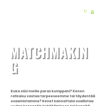
MATCHMAKIN
G
Kuka olisi meille paras kumppani? Kenen
ratkaisu vastaa tarpeeseemme tai täydentää
osaamistamme? Kenet kannattaisi osallistaa