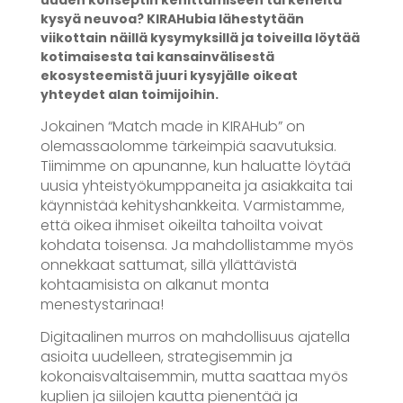
uuden konseptin kehittämiseen tai keneltä
kysyä neuvoa? KIRAHubia lähestytään
viikottain näillä kysymyksillä ja toiveilla löytää
kotimaisesta tai kansainvälisestä
ekosysteemistä juuri kysyjälle oikeat
yhteydet alan toimijoihin.
Jokainen “Match made in KIRAHub” on
olemassaolomme tärkeimpiä saavutuksia.
Tiimimme on apunanne, kun haluatte löytää
uusia yhteistyökumppaneita ja asiakkaita tai
käynnistää kehityshankkeita. Varmistamme,
että oikea ihmiset oikeilta tahoilta voivat
kohdata toisensa. Ja mahdollistamme myös
onnekkaat sattumat, sillä yllättävistä
kohtaamisista on alkanut monta
menestystarinaa!
Digitaalinen murros on mahdollisuus ajatella
asioita uudelleen, strategisemmin ja
kokonaisvaltaisemmin, mutta saattaa myös
kuplien ja siilojen kautta pienentää ja