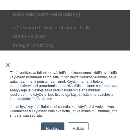
KIRAHub (KIRA-InnoHub ry)
c/o Maria 01, Lapinlahdenkatu 16,
00180 Helsinki
info@kirahub.org
×
Y-tunnus: 2958830-3
Tämä verkkosivu tallentaa evästeitä tietokoneeseesi. Näitä evästeitä
käytetään kerämään tietoa siitä, miten käytät verkkosivuamme, sekä
Tilaa uutiskirje
auttamaan meitä muistamaan sinut. Käytämme näitä tietoja
selauselämyksesi parantamiseen ja yksilöllistämiseen sekä luomaan
analyyseja ja tilastoja sekä verkkosivujemme että muiden
medioidemme käytöstä. Lue lisätietoja käyttämistämme evästeistä
tietosuojakäytännöstämme.
©KIRAHub
Jos et hyväksy tätä, tietojasi ei seurata, kun käytät tätä verkkosivua.
Share This
Selaimessasi käytetään yhtä evästettä, jonka avulla muistamme, että
sinua ei saa seurata.
Facebook
Twitter
Hyväksy
Hylkää