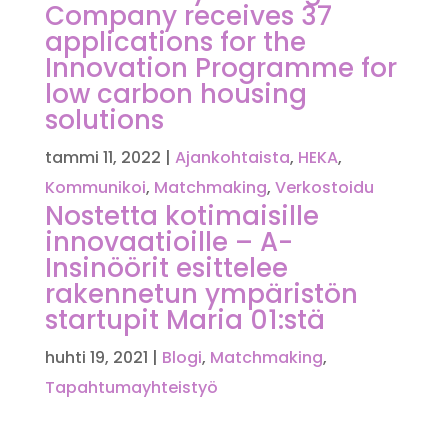
Company receives 37
applications for the
Innovation Programme for
low carbon housing
solutions
tammi 11, 2022
|
Ajankohtaista
,
HEKA
,
Kommunikoi
,
Matchmaking
,
Verkostoidu
Nostetta kotimaisille
innovaatioille – A-
Insinöörit esittelee
rakennetun ympäristön
startupit Maria 01:stä
huhti 19, 2021
|
Blogi
,
Matchmaking
,
Tapahtumayhteistyö