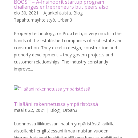
BOOST – A-Insinöörit startup program
challenges entrepreneurs but peers also
elo 30, 2021
|
Ajankohtaista
,
Blogi
,
Tapahtumayhteistyö
,
Urban3
Property technology, or PropTech, is very much in the
hands of the established companies of real estate and
construction. They excel in design, construction and
property development – they govern projects and
customer relationships. The industry constantly
improve...
Tilaääni rakennetussa ympäristössä
maalis 22, 2021
|
Blogi
,
Urban3
Luonnossa liikkuessani nautin ympäristöstä kaikilla
aisteillani; hengittäessäni ilmaa maistan vuoden
kierron, katseeni keskittämällä voin havaita ohikiitävän