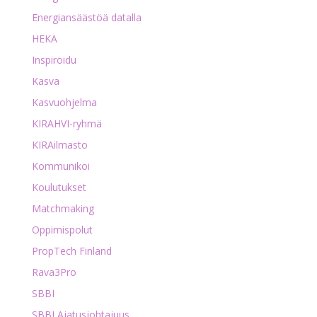
Energiansäästöä datalla
HEKA
Inspiroidu
Kasva
Kasvuohjelma
KIRAHVI-ryhmä
KIRAilmasto
Kommunikoi
Koulutukset
Matchmaking
Oppimispolut
PropTech Finland
Rava3Pro
SBBI
SBBI Ajatusjohtajuus