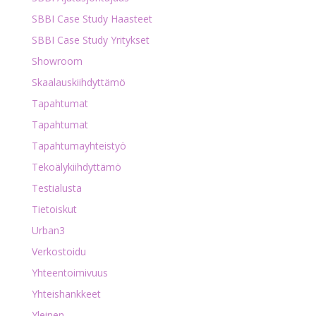
SBBI Case Study Haasteet
SBBI Case Study Yritykset
Showroom
Skaalauskiihdyttämö
Tapahtumat
Tapahtumat
Tapahtumayhteistyö
Tekoälykiihdyttämö
Testialusta
Tietoiskut
Urban3
Verkostoidu
Yhteentoimivuus
Yhteishankkeet
Yleinen