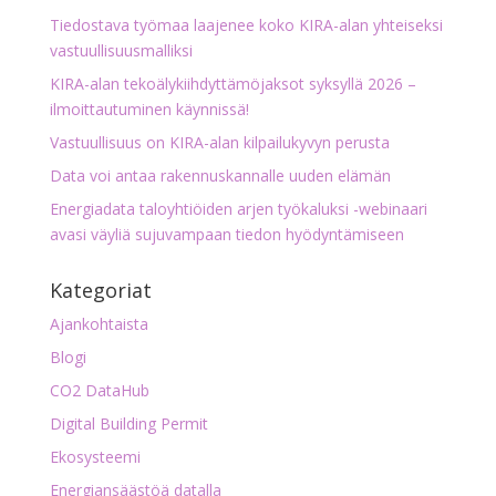
Tiedostava työmaa laajenee koko KIRA-alan yhteiseksi
vastuullisuusmalliksi
KIRA-alan tekoälykiihdyttämöjaksot syksyllä 2026 –
ilmoittautuminen käynnissä!
Vastuullisuus on KIRA-alan kilpailukyvyn perusta
Data voi antaa rakennuskannalle uuden elämän
Energiadata taloyhtiöiden arjen työkaluksi -webinaari
avasi väyliä sujuvampaan tiedon hyödyntämiseen
Kategoriat
Ajankohtaista
Blogi
CO2 DataHub
Digital Building Permit
Ekosysteemi
Energiansäästöä datalla