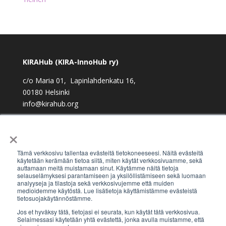
KIRAHub (KIRA-InnoHub ry)
c/o Maria 01, Lapinlahdenkatu 16,
00180 Helsinki
info@kirahub.org
Y-tunnus: 2958830-3
×
Tämä verkkosivu tallentaa evästeitä tietokoneeseesi. Näitä evästeitä
käytetään kerämään tietoa siitä, miten käytät verkkosivuamme, sekä
auttamaan meitä muistamaan sinut. Käytämme näitä tietoja
Tilaa uutiskirje
selauselämyksesi parantamiseen ja yksilöllistämiseen sekä luomaan
analyyseja ja tilastoja sekä verkkosivujemme että muiden
medioidemme käytöstä. Lue lisätietoja käyttämistämme evästeistä
tietosuojakäytännöstämme.
Jos et hyväksy tätä, tietojasi ei seurata, kun käytät tätä verkkosivua.
Selaimessasi käytetään yhtä evästettä, jonka avulla muistamme, että