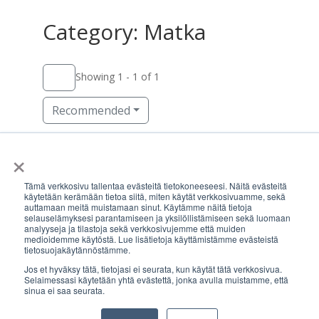
Category: Matka
Showing 1 - 1 of 1
Recommended
×
KIRAHub (KIRA-InnoHub ry)
c/o Maria 01, Lapinlahdenkatu 16,
Tämä verkkosivu tallentaa evästeitä tietokoneeseesi. Näitä evästeitä
00180 Helsinki
käytetään kerämään tietoa siitä, miten käytät verkkosivuamme, sekä
auttamaan meitä muistamaan sinut. Käytämme näitä tietoja
info@kirahub.org
selauselämyksesi parantamiseen ja yksilöllistämiseen sekä luomaan
analyyseja ja tilastoja sekä verkkosivujemme että muiden
Y-tunnus: 2958830-3
medioidemme käytöstä. Lue lisätietoja käyttämistämme evästeistä
tietosuojakäytännöstämme.
Jos et hyväksy tätä, tietojasi ei seurata, kun käytät tätä verkkosivua.
Tilaa uutiskirje
Selaimessasi käytetään yhtä evästettä, jonka avulla muistamme, että
sinua ei saa seurata.
Facebook
X