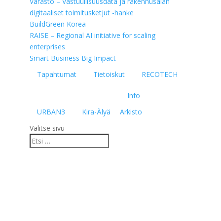
Varasto – Vastuullisuusdata ja rakennusalan
digitaaliset toimitusketjut -hanke
BuildGreen Korea
RAISE – Regional AI initiative for scaling
enterprises
Smart Business Big Impact
Tapahtumat
Tietoiskut
RECOTECH
Info
URBAN3
Kira-Älyä
Arkisto
Valitse sivu