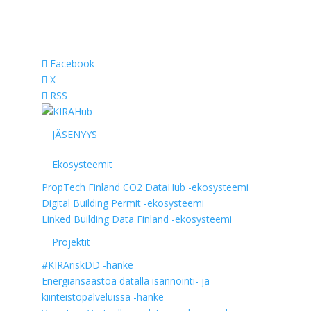
Facebook
X
RSS
JÄSENYYS
Ekosysteemit
PropTech Finland
CO2 DataHub -ekosysteemi
Digital Building Permit -ekosysteemi
Linked Building Data Finland -ekosysteemi
Projektit
#KIRAriskDD -hanke
Energiansäästöä datalla isännöinti- ja
kiinteistöpalveluissa -hanke