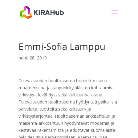
Emmi-Sofia Lamppu
huhti 28, 2019
Tulevaisuuden huoltoasema toimii ikonisena
maamerkkinä ja kaupunkikyläläisten kohtaamis-,
virkistys-, levähdys- sekä kulttuuripaikkana.
Tulevaisuuden huoltoasema hyödyntää paikallisia
palveluita, tuotteita sekä kulttuuri- ja
virkistystarjontaa. Huoltoaseman arkkitehtuuri ja
maisema-arkkitehtuuri hyödyntävät modernia ja
kestävää rakentamista ja edustavat suomalaista
nykydesignia parhaimmillaan. Asema tarjoaa