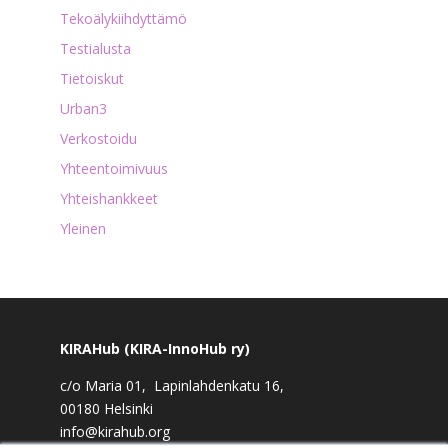
Tekoälykiihdyttämö
Testialusta
Tietoiskut
Urban3
Verkostoidu
Yhteentoimivuus
Yhteishankkeet
Yleinen
KIRAHub (KIRA-InnoHub ry)
c/o Maria 01, Lapinlahdenkatu 16,
00180 Helsinki
info@kirahub.org