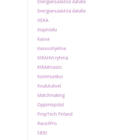
Energiansäästöä datalla
Energiansäästöä datalla
HEKA
Inspiroidu
Kasva
Kasvuohjelma
KIRAHVI-ryhmä
KIRAilmasto
Kommunikoi
Koulutukset
Matchmaking
Oppimispolut
PropTech Finland
Rava3Pro
SBBI