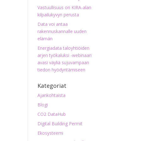
Vastuullisuus on KIRA-alan
kilpailukyvyn perusta
Data voi antaa
rakennuskannalle uuden
elämän
Energiadata taloyhtiöiden
arjen työkaluksi -webinaari
avasi väyliä sujuvampaan
tiedon hyödyntämiseen
Kategoriat
Ajankohtaista
Blogi
CO2 DataHub
Digital Building Permit
Ekosysteemi