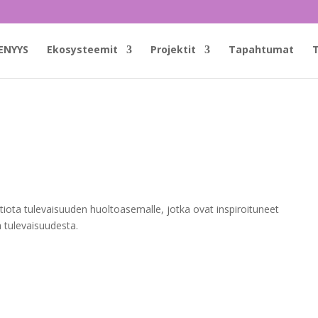
ENYYS
Ekosysteemit
Projektit
Tapahtumat
T
ta tulevaisuuden huoltoasemalle, jotka ovat inspiroituneet
 tulevaisuudesta.