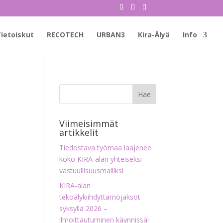
ietoiskut
RECOTECH
URBAN3
Kira-Älyä
Info
Viimeisimmät
artikkelit
Tiedostava työmaa laajenee
koko KIRA-alan yhteiseksi
vastuullisuusmalliksi
KIRA-alan
tekoälykiihdyttämöjaksot
syksyllä 2026 –
ilmoittautuminen käynnissä!