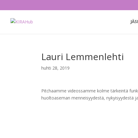
JÄS
Lauri Lemmenlehti
huhti 28, 2019
Pitchaamme videossamme kolme tärkeintä funktio
huoltoaseman menneisyydestä, nykyisyydestä ja