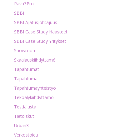
Rava3Pro
SBBI
SBBI Ajatusjohtajuus
SBBI Case Study Haasteet
SBBI Case Study Yritykset
Showroom
Skaalauskiihdyttämö
Tapahtumat
Tapahtumat
Tapahtumayhteistyö
Tekoälykiihdyttämö
Testialusta
Tietoiskut
Urban3
Verkostoidu