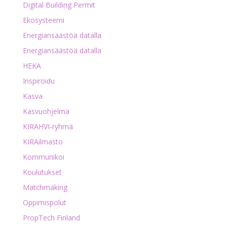
Digital Building Permit
Ekosysteemi
Energiansäästöä datalla
Energiansäästöä datalla
HEKA
Inspiroidu
Kasva
Kasvuohjelma
KIRAHVI-ryhmä
KIRAilmasto
Kommunikoi
Koulutukset
Matchmaking
Oppimispolut
PropTech Finland