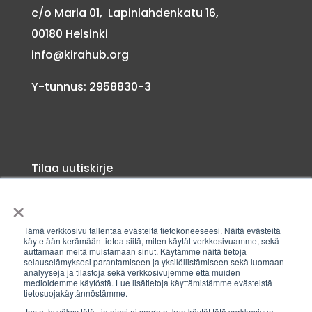
c/o Maria 01, Lapinlahdenkatu 16,
00180 Helsinki
info@kirahub.org
Y-tunnus: 2958830-3
Tilaa uutiskirje
×
Tämä verkkosivu tallentaa evästeitä tietokoneeseesi. Näitä evästeitä
käytetään kerämään tietoa siitä, miten käytät verkkosivuamme, sekä
auttamaan meitä muistamaan sinut. Käytämme näitä tietoja
selauselämyksesi parantamiseen ja yksilöllistämiseen sekä luomaan
analyyseja ja tilastoja sekä verkkosivujemme että muiden
medioidemme käytöstä. Lue lisätietoja käyttämistämme evästeistä
©KIRAHub
tietosuojakäytännöstämme.
Jos et hyväksy tätä, tietojasi ei seurata, kun käytät tätä verkkosivua.