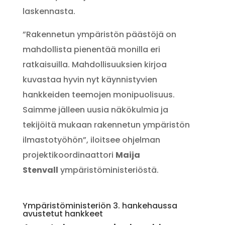
laskennasta.
”Rakennetun ympäristön päästöjä on
mahdollista pienentää monilla eri
ratkaisuilla. Mahdollisuuksien kirjoa
kuvastaa hyvin nyt käynnistyvien
hankkeiden teemojen monipuolisuus.
Saimme jälleen uusia näkökulmia ja
tekijöitä mukaan rakennetun ympäristön
ilmastotyöhön”, iloitsee ohjelman
projektikoordinaattori
Maija
Stenvall
ympäristöministeriöstä.
Ympäristöministeriön 3. hankehaussa
avustetut hankkeet