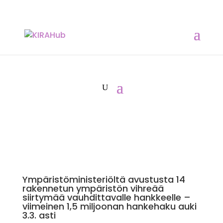
Ympäristöministeriöltä avustusta 14
rakennetun ympäristön vihreää
siirtymää vauhdittavalle hankkeelle –
viimeinen 1,5 miljoonan hankehaku auki
3.3. asti