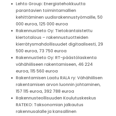
Lehto Group: Energiatehokkuutta
parantavien toimintamallien
kehittäminen uudisrakennustyömaille, 50
000 euroa, 125 000 euroa
Rakennustieto Oy: Tietokantaistettu
kiertotalous – rakennustuotteiden
kierrätysmahdollisuudet digitaalisesti, 29
500 euroa, 73 750 euroa
Rakennustieto Oy: RT-päästölaskenta
vähähiiliseen rakentamiseen, 46 224
euroa, 115 560 euroa
Rakentamisen Laatu RALA ry: Vähähiilisen
rakentamisen arvon luonnin johtaminen,
157 115 euroa, 392 788 euroa
Rakennusteollisuuden Koulutuskeskus
RATEKO: Taksonomian jalkautus
rakennusalalle ja kansallinen