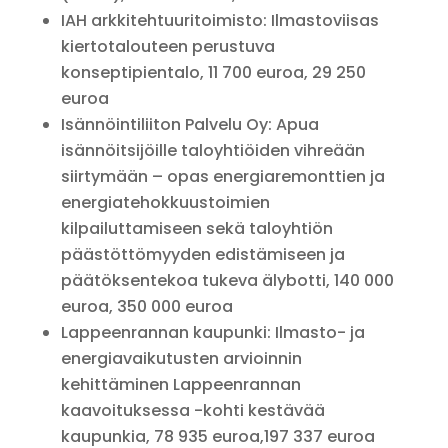
IAH arkkitehtuuritoimisto: Ilmastoviisas
kiertotalouteen perustuva
konseptipientalo, 11 700 euroa, 29 250
euroa
Isännöintiliiton Palvelu Oy: Apua
isännöitsijöille taloyhtiöiden vihreään
siirtymään – opas energiaremonttien ja
energiatehokkuustoimien
kilpailuttamiseen sekä taloyhtiön
päästöttömyyden edistämiseen ja
päätöksentekoa tukeva älybotti, 140 000
euroa, 350 000 euroa
Lappeenrannan kaupunki: Ilmasto- ja
energiavaikutusten arvioinnin
kehittäminen Lappeenrannan
kaavoituksessa -kohti kestävää
kaupunkia, 78 935 euroa,197 337 euroa