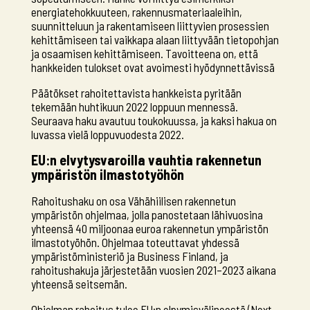
energiatehokkuuteen, rakennusmateriaaleihin,
suunnitteluun ja rakentamiseen liittyvien prosessien
kehittämiseen tai vaikkapa alaan liittyvään tietopohjan
ja osaamisen kehittämiseen. Tavoitteena on, että
hankkeiden tulokset ovat avoimesti hyödynnettävissä
Päätökset rahoitettavista hankkeista pyritään
tekemään huhtikuun 2022 loppuun mennessä.
Seuraava haku avautuu toukokuussa, ja kaksi hakua on
luvassa vielä loppuvuodesta 2022.
EU:n elvytysvaroilla vauhtia rakennetun
ympäristön ilmastotyöhön
Rahoitushaku on osa Vähähiilisen rakennetun
ympäristön ohjelmaa, jolla panostetaan lähivuosina
yhteensä 40 miljoonaa euroa rakennetun ympäristön
ilmastotyöhön. Ohjelmaa toteuttavat yhdessä
ympäristöministeriö ja Business Finland, ja
rahoitushakuja järjestetään vuosien 2021–2023 aikana
yhteensä seitsemän.
Ohjelman rahoitus tulee EU:n elpymisvälineestä (Next