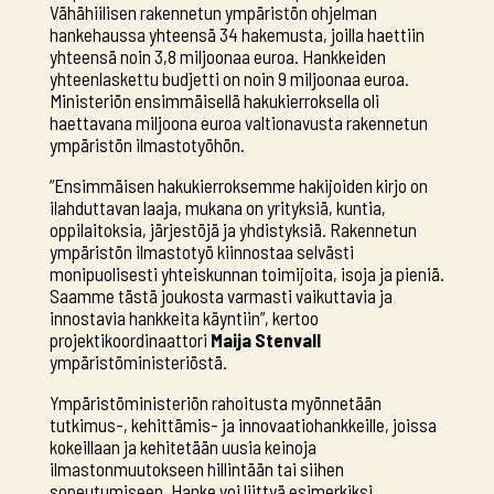
Vähähiilisen rakennetun ympäristön ohjelman
hankehaussa yhteensä 34 hakemusta, joilla haettiin
yhteensä noin 3,8 miljoonaa euroa. Hankkeiden
yhteenlaskettu budjetti on noin 9 miljoonaa euroa.
Ministeriön ensimmäisellä hakukierroksella oli
haettavana miljoona euroa valtionavusta rakennetun
ympäristön ilmastotyöhön.
”Ensimmäisen hakukierroksemme hakijoiden kirjo on
ilahduttavan laaja, mukana on yrityksiä, kuntia,
oppilaitoksia, järjestöjä ja yhdistyksiä. Rakennetun
ympäristön ilmastotyö kiinnostaa selvästi
monipuolisesti yhteiskunnan toimijoita, isoja ja pieniä.
Saamme tästä joukosta varmasti vaikuttavia ja
innostavia hankkeita käyntiin”, kertoo
projektikoordinaattori
Maija Stenvall
ympäristöministeriöstä.
Ympäristöministeriön rahoitusta myönnetään
tutkimus-, kehittämis- ja innovaatiohankkeille, joissa
kokeillaan ja kehitetään uusia keinoja
ilmastonmuutokseen hillintään tai siihen
sopeutumiseen. Hanke voi liittyä esimerkiksi