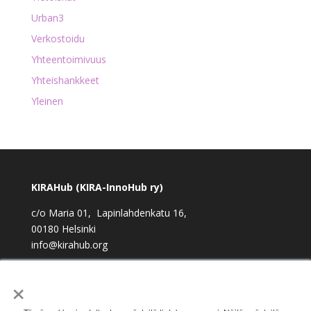
Urban3
Verkostoidu
Yhteentoimivuus
Yhteishankkeet
Yleinen
KIRAHub (KIRA-InnoHub ry)
c/o Maria 01, Lapinlahdenkatu 16,
00180 Helsinki
info@kirahub.org
Y-tunnus: 2958830-3
×