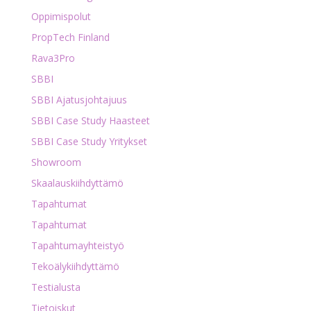
Oppimispolut
PropTech Finland
Rava3Pro
SBBI
SBBI Ajatusjohtajuus
SBBI Case Study Haasteet
SBBI Case Study Yritykset
Showroom
Skaalauskiihdyttämö
Tapahtumat
Tapahtumat
Tapahtumayhteistyö
Tekoälykiihdyttämö
Testialusta
Tietoiskut