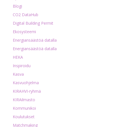
Blogi
CO2 DataHub
Digital Building Permit
Ekosysteemi
Energiansäästöä datalla
Energiansäästöä datalla
HEKA
Inspiroidu
Kasva
Kasvuohjelma
KIRAHVI-ryhmä
KIRAilmasto
Kommunikoi
Koulutukset
Matchmaking