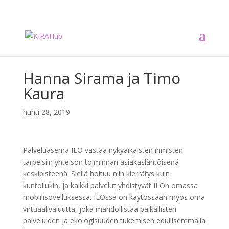
Hanna Sirama ja Timo
Kaura
huhti 28, 2019
Palveluasema ILO vastaa nykyaikaisten ihmisten
tarpeisiin yhteisön toiminnan asiakaslähtöisenä
keskipisteenä. Siellä hoituu niin kierrätys kuin
kuntoilukin, ja kaikki palvelut yhdistyvät ILOn omassa
mobiilisovelluksessa. ILOssa on käytössään myös oma
virtuaalivaluutta, joka mahdollistaa paikallisten
palveluiden ja ekologisuuden tukemisen edullisemmalla