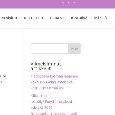
ietoiskut
RECOTECH
URBAN3
Kira-Älyä
Info
Viimeisimmät
artikkelit
isia
Tiedostava työmaa laajenee
men
koko KIRA-alan yhteiseksi
vastuullisuusmalliksi
KIRA-alan
tekoälykiihdyttämöjaksot
syksyllä 2026 –
ilmoittautuminen käynnissä!