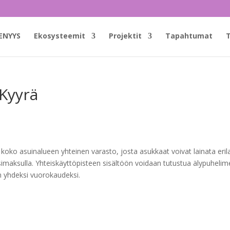
ENYYS
Ekosysteemit
Projektit
Tapahtumat
T
Kyyrä
koko asuinalueen yhteinen varasto, josta asukkaat voivat lainata erila
simaksulla. Yhteiskäyttöpisteen sisältöön voidaan tutustua älypuheli
en yhdeksi vuorokaudeksi.