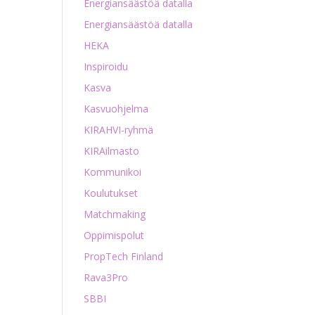
Energiansäästöä datalla
Energiansäästöä datalla
HEKA
Inspiroidu
Kasva
Kasvuohjelma
KIRAHVI-ryhmä
KIRAilmasto
Kommunikoi
Koulutukset
Matchmaking
Oppimispolut
PropTech Finland
Rava3Pro
SBBI