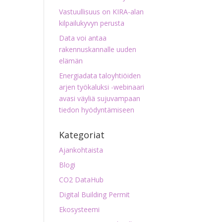
Vastuullisuus on KIRA-alan
kilpailukyvyn perusta
Data voi antaa
rakennuskannalle uuden
elämän
Energiadata taloyhtiöiden
arjen työkaluksi -webinaari
avasi väyliä sujuvampaan
tiedon hyödyntämiseen
Kategoriat
Ajankohtaista
Blogi
CO2 DataHub
Digital Building Permit
Ekosysteemi