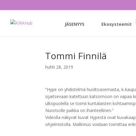
JÄSENYYS
Ekosysteemit
Tommi Finnilä
huhti 28, 2019
”Hype on yhdistelmä huoltoasemasta, k-kaupas
sijaitsevaan katettuun katsomoon on vapaa k
ulkopuolella se toimii kuntalaisten kohtaamisp
Nuorisolle paikka on ihanteellinen.”
Videolla näkyvät kuvat Hypestä ovat kuvakaap
ohjelmistolla. Mallinnus voidaan toimittaa eri