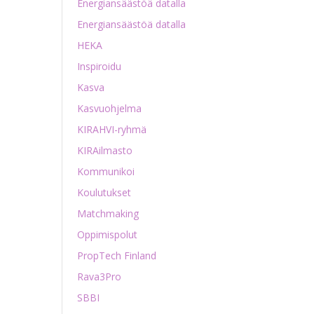
Energiansäästöä datalla
Energiansäästöä datalla
HEKA
Inspiroidu
Kasva
Kasvuohjelma
KIRAHVI-ryhmä
KIRAilmasto
Kommunikoi
Koulutukset
Matchmaking
Oppimispolut
PropTech Finland
Rava3Pro
SBBI