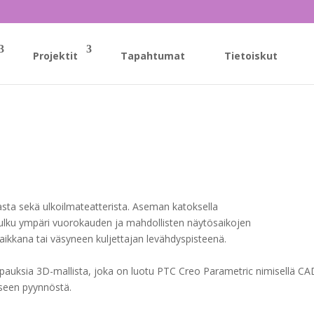
Projektit
Tapahtumat
Tietoiskut
ta sekä ulkoilmateatterista. Aseman katoksella
ulku ympäri vuorokauden ja mahdollisten näytösaikojen
aikkana tai väsyneen kuljettajan levähdyspisteenä.
pauksia 3D-mallista, joka on luotu PTC Creo Parametric nimisellä CA
kseen pyynnöstä.