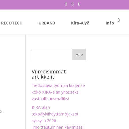
RECOTECH
URBAN3
Kira-Älyä
Info
Viimeisimmät
artikkelit
Tiedostava työmaa laajenee
koko KIRA-alan yhteiseksi
vastuullisuusmalliksi
KIRA-alan
D-
tekoälykiihdyttämöjaksot
syksyllä 2026 –
ilmoittautuminen käynnissä!