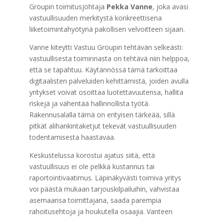
Groupin toimitusjohtaja
Pekka Vanne
, joka avasi
vastuullisuuden merkitystä konkreettisena
liiketoimintahyötynä pakollisen velvoitteen sijaan.
Vanne kiteytti Vastuu Groupin tehtävän selkeästi:
vastuullisesta toiminnasta on tehtävä niin helppoa,
että se tapahtuu. Käytännössä tämä tarkoittaa
digitaalisten palveluiden kehittämistä, joiden avulla
yritykset voivat osoittaa luotettavuutensa, hallita
riskejä ja vähentää hallinnollista työtä.
Rakennusalalla tämä on erityisen tärkeää, sillä
pitkät alihankintaketjut tekevät vastuullisuuden
todentamisesta haastavaa.
Keskustelussa korostui ajatus siitä, että
vastuullisuus ei ole pelkkä kustannus tai
raportointivaatimus. Läpinäkyvästi toimiva yritys
voi päästä mukaan tarjouskilpailuihin, vahvistaa
asemaansa toimittajana, saada parempia
rahoitusehtoja ja houkutella osaajia. Vanteen