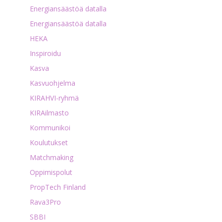
Energiansäästöä datalla
Energiansäästöä datalla
HEKA
Inspiroidu
Kasva
Kasvuohjelma
KIRAHVI-ryhmä
KIRAilmasto
Kommunikoi
Koulutukset
Matchmaking
Oppimispolut
PropTech Finland
Rava3Pro
SBBI