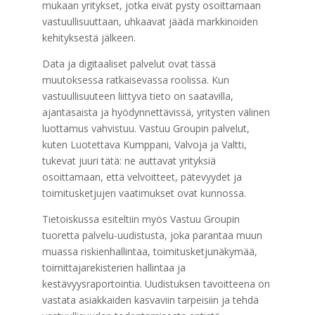
mukaan yritykset, jotka eivät pysty osoittamaan
vastuullisuuttaan, uhkaavat jäädä markkinoiden
kehityksestä jälkeen.
Data ja digitaaliset palvelut ovat tässä
muutoksessa ratkaisevassa roolissa. Kun
vastuullisuuteen liittyvä tieto on saatavilla,
ajantasaista ja hyödynnettävissä, yritysten välinen
luottamus vahvistuu. Vastuu Groupin palvelut,
kuten Luotettava Kumppani, Valvoja ja Valtti,
tukevat juuri tätä: ne auttavat yrityksiä
osoittamaan, että velvoitteet, pätevyydet ja
toimitusketjujen vaatimukset ovat kunnossa.
Tietoiskussa esiteltiin myös Vastuu Groupin
tuoretta palvelu-uudistusta, joka parantaa muun
muassa riskienhallintaa, toimitusketjunäkymää,
toimittajarekisterien hallintaa ja
kestävyysraportointia. Uudistuksen tavoitteena on
vastata asiakkaiden kasvaviin tarpeisiin ja tehdä