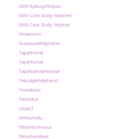
SBBI Ajatusjohtajuus
SBBI Case Study Haasteet
SBBI Case Study Yritykset
Showroom
Skaalauskiihdyttämö
Tapahtumat
Tapahtumat
Tapahtumayhteistyö
Tekoälykiihdyttämö
Testialusta
Tietoiskut
Urban3
Verkostoidu
Yhteentoimivuus
Yhteishankkeet