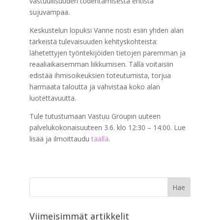
vastuullisuuden todentamisesta entistä
sujuvampaa.
Keskustelun lopuksi Vanne nosti esiin yhden alan
tärkeistä tulevaisuuden kehityskohteista:
lähetettyjen työntekijöiden tietojen paremman ja
reaaliaikaisemman liikkumisen. Tällä voitaisiin
edistää ihmisoikeuksien toteutumista, torjua
harmaata taloutta ja vahvistaa koko alan
luotettavuutta.
Tule tutustumaan Vastuu Groupin uuteen
palvelukokonaisuuteen 3.6. klo 12:30 – 14:00. Lue
lisää ja ilmoittaudu
täällä
.
Viimeisimmät artikkelit