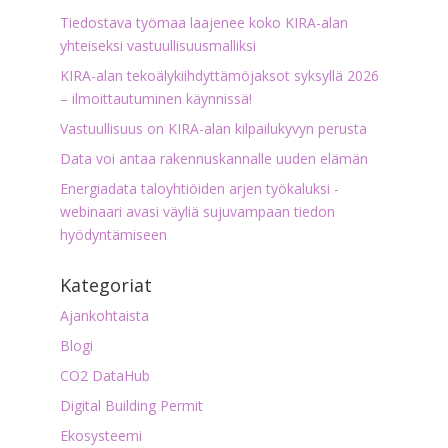
Tiedostava työmaa laajenee koko KIRA-alan
yhteiseksi vastuullisuusmalliksi
KIRA-alan tekoälykiihdyttämöjaksot syksyllä 2026
– ilmoittautuminen käynnissä!
Vastuullisuus on KIRA-alan kilpailukyvyn perusta
Data voi antaa rakennuskannalle uuden elämän
Energiadata taloyhtiöiden arjen työkaluksi -
webinaari avasi väyliä sujuvampaan tiedon
hyödyntämiseen
Kategoriat
Ajankohtaista
Blogi
CO2 DataHub
Digital Building Permit
Ekosysteemi