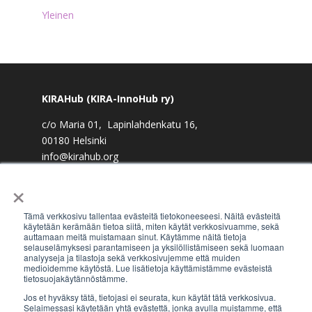
Yleinen
KIRAHub (KIRA-InnoHub ry)
c/o Maria 01, Lapinlahdenkatu 16,
00180 Helsinki
info@kirahub.org
×
Y-tunnus: 2958830-3
Tämä verkkosivu tallentaa evästeitä tietokoneeseesi. Näitä evästeitä
käytetään kerämään tietoa siitä, miten käytät verkkosivuamme, sekä
auttamaan meitä muistamaan sinut. Käytämme näitä tietoja
selauselämyksesi parantamiseen ja yksilöllistämiseen sekä luomaan
Tilaa uutiskirje
analyyseja ja tilastoja sekä verkkosivujemme että muiden
medioidemme käytöstä. Lue lisätietoja käyttämistämme evästeistä
tietosuojakäytännöstämme.
Jos et hyväksy tätä, tietojasi ei seurata, kun käytät tätä verkkosivua.
Selaimessasi käytetään yhtä evästettä, jonka avulla muistamme, että