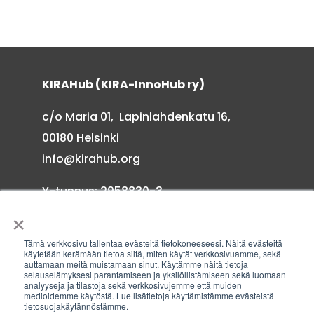
KIRAHub (KIRA-InnoHub ry)
c/o Maria 01, Lapinlahdenkatu 16,
00180 Helsinki
info@kirahub.org
Y-tunnus: 2958830-3
×
Tämä verkkosivu tallentaa evästeitä tietokoneeseesi. Näitä evästeitä
käytetään kerämään tietoa siitä, miten käytät verkkosivuamme, sekä
auttamaan meitä muistamaan sinut. Käytämme näitä tietoja
Tilaa uutiskirje
selauselämyksesi parantamiseen ja yksilöllistämiseen sekä luomaan
analyyseja ja tilastoja sekä verkkosivujemme että muiden
medioidemme käytöstä. Lue lisätietoja käyttämistämme evästeistä
tietosuojakäytännöstämme.