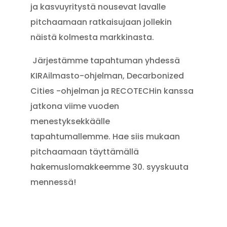
ja kasvuyritystä nousevat lavalle
pitchaamaan ratkaisujaan jollekin
näistä kolmesta markkinasta.
Järjestämme tapahtuman yhdessä
KIRAilmasto-ohjelman, Decarbonized
Cities -ohjelman ja RECOTECHin kanssa
jatkona viime vuoden
menestyksekkäälle
tapahtumallemme.
Hae siis mukaan
pitchaamaan täyttämällä
hakemuslomakkeemme 30. syyskuuta
mennessä!