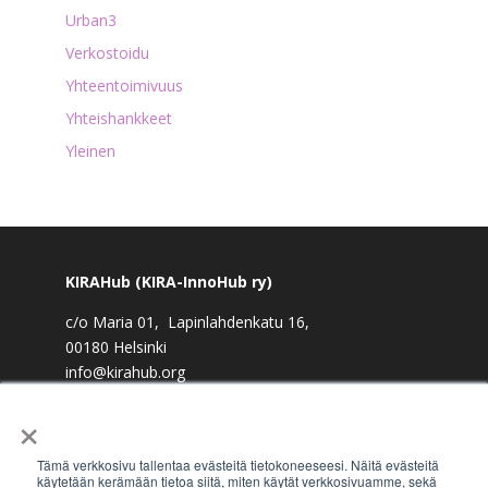
Urban3
Verkostoidu
Yhteentoimivuus
Yhteishankkeet
Yleinen
KIRAHub (KIRA-InnoHub ry)
c/o Maria 01, Lapinlahdenkatu 16,
00180 Helsinki
info@kirahub.org
×
Y-tunnus: 2958830-3
Tämä verkkosivu tallentaa evästeitä tietokoneeseesi. Näitä evästeitä
käytetään kerämään tietoa siitä, miten käytät verkkosivuamme, sekä