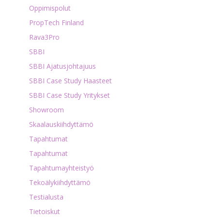
Oppimispolut
PropTech Finland
Rava3Pro
SBBI
SBBI Ajatusjohtajuus
SBBI Case Study Haasteet
SBBI Case Study Yritykset
Showroom
Skaalauskiihdyttämö
Tapahtumat
Tapahtumat
Tapahtumayhteistyö
Tekoälykiihdyttämö
Testialusta
Tietoiskut