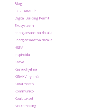
Blogi
CO2 DataHub
Digital Building Permit
Ekosysteemi
Energiansäästöä datalla
Energiansäästöä datalla
HEKA
Inspiroidu
Kasva
Kasvuohjelma
KIRAHVI-ryhmä
KIRAilmasto
Kommunikoi
Koulutukset
Matchmaking