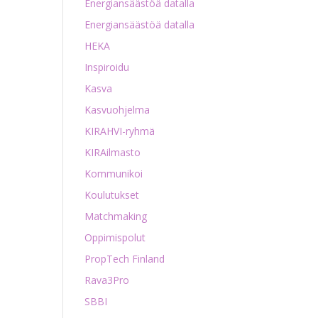
Energiansäästöä datalla
Energiansäästöä datalla
HEKA
Inspiroidu
Kasva
Kasvuohjelma
KIRAHVI-ryhmä
KIRAilmasto
Kommunikoi
Koulutukset
Matchmaking
Oppimispolut
PropTech Finland
Rava3Pro
SBBI