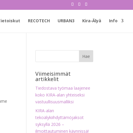
ietoiskut
RECOTECH
URBAN3
Kira-Älyä
Info
Viimeisimmät
artikkelit
Tiedostava työmaa laajenee
koko KIRA-alan yhteiseksi
emme
vastuullisuusmalliksi
KIRA-alan
tekoälykiihdyttämöjaksot
syksyllä 2026 –
ilmoittautuminen käynnissä!