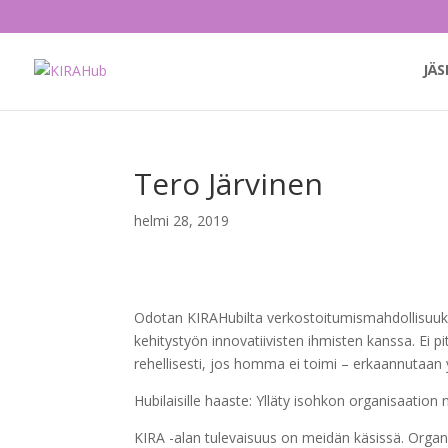
JÄS
Tero Järvinen
helmi 28, 2019
Odotan KIRAHubilta verkostoitumismahdollisuukis
kehitystyön innovatiivisten ihmisten kanssa. Ei
rehellisesti, jos homma ei toimi – erkaannutaan 
Hubilaisille haaste: Ylläty isohkon organisaatio
KIRA -alan tulevaisuus on meidän käsissä. Organ