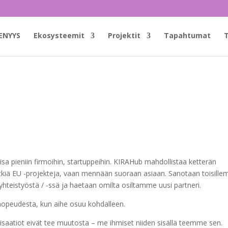
ENYYS
Ekosysteemit
Projektit
Tapahtumat
T
a pieniin firmoihin, startuppeihin. KIRAHub mahdollistaa ketterän
 pitkiä EU -projekteja, vaan mennään suoraan asiaan. Sanotaan toisill
yhteistyöstä / -ssä ja haetaan omilta osiltamme uusi partneri.
n nopeudesta, kun aihe osuu kohdalleen.
isaatiot eivät tee muutosta – me ihmiset niiden sisällä teemme sen.