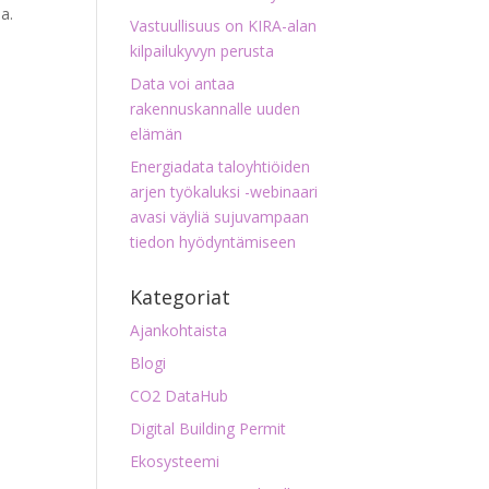
a.
Vastuullisuus on KIRA-alan
kilpailukyvyn perusta
Data voi antaa
rakennuskannalle uuden
elämän
Energiadata taloyhtiöiden
arjen työkaluksi -webinaari
avasi väyliä sujuvampaan
tiedon hyödyntämiseen
Kategoriat
Ajankohtaista
Blogi
CO2 DataHub
Digital Building Permit
Ekosysteemi