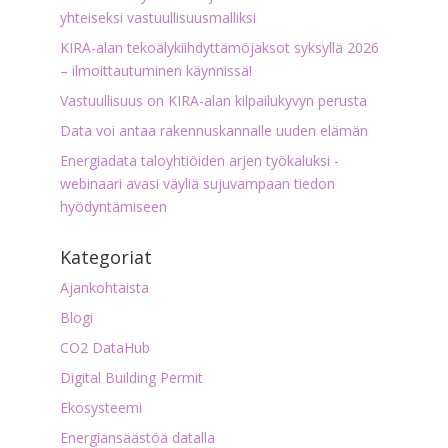
yhteiseksi vastuullisuusmalliksi
KIRA-alan tekoälykiihdyttämöjaksot syksyllä 2026
– ilmoittautuminen käynnissä!
Vastuullisuus on KIRA-alan kilpailukyvyn perusta
Data voi antaa rakennuskannalle uuden elämän
Energiadata taloyhtiöiden arjen työkaluksi -
webinaari avasi väyliä sujuvampaan tiedon
hyödyntämiseen
Kategoriat
Ajankohtaista
Blogi
CO2 DataHub
Digital Building Permit
Ekosysteemi
Energiansäästöä datalla