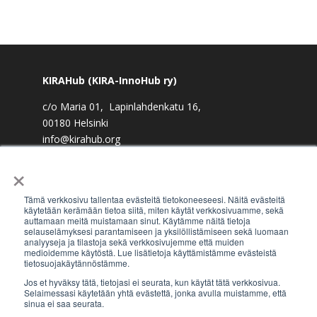
KIRAHub (KIRA-InnoHub ry)
c/o Maria 01, Lapinlahdenkatu 16,
00180 Helsinki
info@kirahub.org
×
Y-tunnus: 2958830-3
Tämä verkkosivu tallentaa evästeitä tietokoneeseesi. Näitä evästeitä
käytetään kerämään tietoa siitä, miten käytät verkkosivuamme, sekä
auttamaan meitä muistamaan sinut. Käytämme näitä tietoja
selauselämyksesi parantamiseen ja yksilöllistämiseen sekä luomaan
Tilaa uutiskirje
analyyseja ja tilastoja sekä verkkosivujemme että muiden
medioidemme käytöstä. Lue lisätietoja käyttämistämme evästeistä
tietosuojakäytännöstämme.
Jos et hyväksy tätä, tietojasi ei seurata, kun käytät tätä verkkosivua.
Selaimessasi käytetään yhtä evästettä, jonka avulla muistamme, että
sinua ei saa seurata.