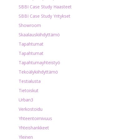
SBBI Case Study Haasteet
SBBI Case Study Yritykset
Showroom
Skaalauskiihdyttämö
Tapahtumat
Tapahtumat
Tapahtumayhteistyö
Tekoälykiihdyttämö
Testialusta
Tietoiskut
Urban3
Verkostoidu
Yhteentoimivuus
Yhteishankkeet
Yleinen