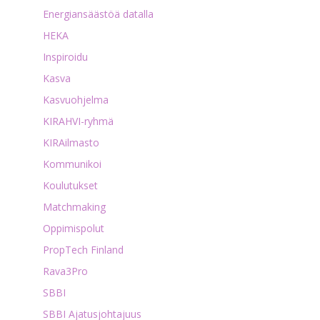
Energiansäästöä datalla
HEKA
Inspiroidu
Kasva
Kasvuohjelma
KIRAHVI-ryhmä
KIRAilmasto
Kommunikoi
Koulutukset
Matchmaking
Oppimispolut
PropTech Finland
Rava3Pro
SBBI
SBBI Ajatusjohtajuus