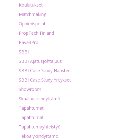
Koulutukset
Matchmaking
Oppimispolut
PropTech Finland
Rava3Pro
SBBI
SBBI Ajatusjohtajuus
SBBI Case Study Haasteet
SBBI Case Study Yritykset
Showroom
Skaalauskiihdyttämö
Tapahtumat
Tapahtumat
Tapahtumayhteistyö
Tekoälykiihdyttämö