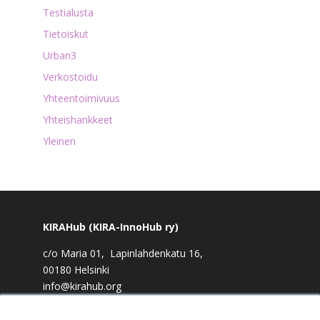
Testialusta
Tietoiskut
Urban3
Verkostoidu
Yhteentoimivuus
Yhteishankkeet
Yleinen
KIRAHub (KIRA-InnoHub ry)
c/o Maria 01, Lapinlahdenkatu 16,
00180 Helsinki
info@kirahub.org
Y-tunnus: 2958830-3