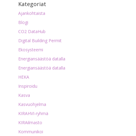
Kategoriat
Ajankohtaista
Blogi
CO2 DataHub
Digital Building Permit
Ekosysteemi
Energiansäästöä datalla
Energiansäästöä datalla
HEKA
Inspiroidu
Kasva
Kasvuohjelma
KIRAHVI-ryhmä
KIRAilmasto
Kommunikoi