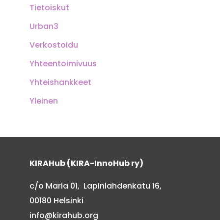
Tietoiskut
Urban3
Verkostoidu
Yhteentoimivuus
Yhteishankkeet
Yleinen
KIRAHub (KIRA-InnoHub ry)
c/o Maria 01, Lapinlahdenkatu 16,
00180 Helsinki
info@kirahub.org