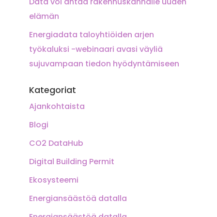
Data voi antaa rakennuskannalle uuden
elämän
Energiadata taloyhtiöiden arjen
työkaluksi -webinaari avasi väyliä
sujuvampaan tiedon hyödyntämiseen
Kategoriat
Ajankohtaista
Blogi
CO2 DataHub
Digital Building Permit
Ekosysteemi
Energiansäästöä datalla
Energiansäästöä datalla