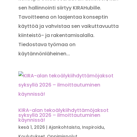
sen hallinnointi siirtyy KIRAHubille.
Tavoitteena on laajentaa konseptin
käyttöä ja vahvistaa sen vaikuttavuutta
kiinteistö- ja rakentamisalalla.
Tiedostava työmaa on
käytännönläheinen...
KIRA-alan tekoälykiihdyttämöjaksot
syksyllä 2026 – ilmoittautuminen
käynnissä!
kesä 1, 2026
|
Ajankohtaista
,
Inspiroidu
,
Koulutukset
,
Oppimispolut
,