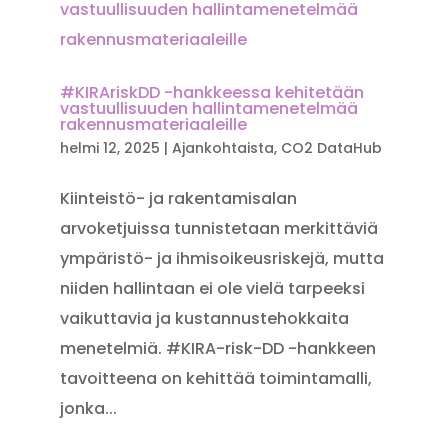
#KIRAriskDD -hankkeessa kehitetään
vastuullisuuden hallintamenetelmää
rakennusmateriaaleille
helmi 12, 2025
|
Ajankohtaista
,
CO2 DataHub
Kiinteistö- ja rakentamisalan
arvoketjuissa tunnistetaan merkittäviä
ympäristö- ja ihmisoikeusriskejä, mutta
niiden hallintaan ei ole vielä tarpeeksi
vaikuttavia ja kustannustehokkaita
menetelmiä. #KIRA-risk-DD -hankkeen
tavoitteena on kehittää toimintamalli,
jonka...