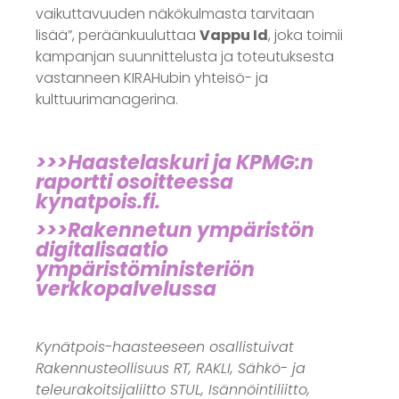
vaikuttavuuden näkökulmasta tarvitaan
lisää”, peräänkuuluttaa
Vappu Id
, joka toimii
kampanjan suunnittelusta ja toteutuksesta
vastanneen KIRAHubin yhteisö- ja
kulttuurimanagerina
.
>>>Haastelaskuri ja KPMG:n
raportti osoitteessa
kynatpois.fi.
>>>Rakennetun ympäristön
digitalisaatio
ympäristöministeriön
verkkopalvelussa
Kynätpois-haasteeseen osallistuivat
Rakennusteollisuus RT, RAKLI, Sähkö- ja
teleurakoitsijaliitto STUL, Isännöintiliitto,