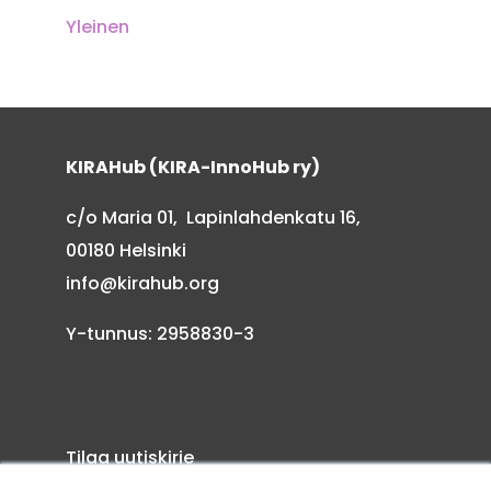
Yleinen
KIRAHub (KIRA-InnoHub ry)
c/o Maria 01, Lapinlahdenkatu 16,
00180 Helsinki
info@kirahub.org
Y-tunnus: 2958830-3
Tilaa uutiskirje