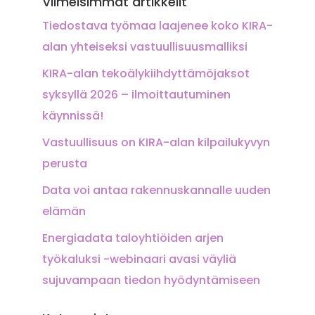
Viimeisimmät artikkelit
Tiedostava työmaa laajenee koko KIRA-
alan yhteiseksi vastuullisuusmalliksi
KIRA-alan tekoälykiihdyttämöjaksot
syksyllä 2026 – ilmoittautuminen
käynnissä!
Vastuullisuus on KIRA-alan kilpailukyvyn
perusta
Data voi antaa rakennuskannalle uuden
elämän
Energiadata taloyhtiöiden arjen
työkaluksi -webinaari avasi väyliä
sujuvampaan tiedon hyödyntämiseen