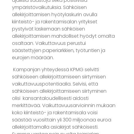
ajallisia säästöjä sekä positiivisia
ympäristövaikutuksia. Sähköisen
allekirjoittamisen hyötylaskurin avulla
kiinteistö- ja rakentamisalan yritykset
pystyivät laskemaan sähköisen
allekirjoittamisen mahdolliset hyödyt omalta
osaltaan.
Vaikuttavuus perustui
säästettyjen paperiarkkien, työtuntien ja
eurojen määrään.
Kampanjan yhteydessä KPMG selvitti
sähköiseen allekirjoittamiseen siirtymisen
vaikuttavuuspotentiaalia. Selvisi, että
sähköiseen allekirjoittamiseen siirtyminen
olisi kansantaloudellisesti aidosti
merkittävää. Vaikuttavuusarvioinnin
mukaan
koko kiinteistö- ja rakentamisala voisi
säästää vuosittain yli 300 miljoonaa euroa
allekirjoittamalla asiakirjat sähköisesti.