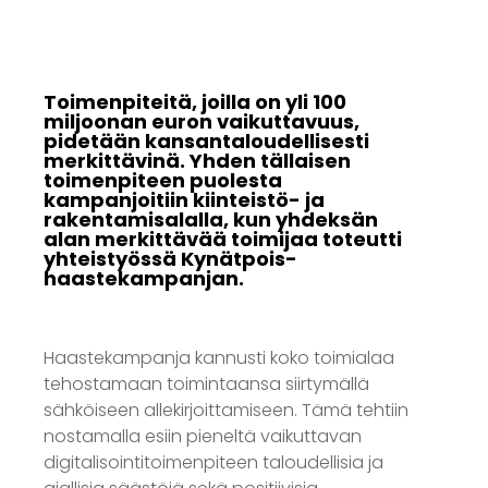
Toimenpiteitä, joilla on yli 100
miljoonan euron vaikuttavuus,
pidetään kansantaloudellisesti
merkittävinä. Yhden tällaisen
toimenpiteen puolesta
kampanjoitiin kiinteistö- ja
rakentamisalalla, kun yhdeksän
alan merkittävää toimijaa toteutti
yhteistyössä Kynätpois-
haastekampanjan.
Haastekampanja kannusti koko toimialaa
tehostamaan toimintaansa siirtymällä
sähköiseen allekirjoittamiseen. Tämä tehtiin
nostamalla esiin pieneltä vaikuttavan
digitalisointitoimenpiteen taloudellisia ja