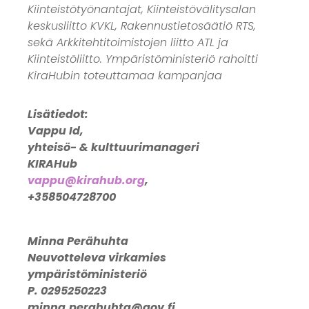
Kiinteistötyönantajat, Kiinteistövälitysalan
keskusliitto KVKL, Rakennustietosäätiö RTS,
sekä Arkkitehtitoimistojen liitto ATL ja
Kiinteistöliitto. Ympäristöministeriö rahoitti
KiraHubin toteuttamaa kampanjaa
Lisätiedot:
Vappu Id,
yhteisö- & kulttuurimanageri
KIRAHub
vappu@kirahub.org
,
+358504728700
Minna Perähuhta
Neuvotteleva virkamies
ympäristöministeriö
P.
0295250223
minna.perahuhta@gov.fi