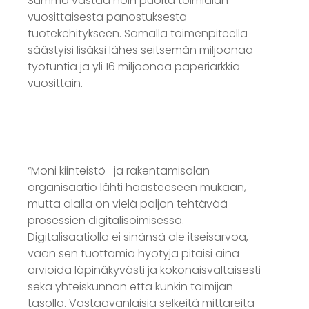
Summa vastaa noin puolta toimialan
vuosittaisesta panostuksesta
tuotekehitykseen.
Samalla toimenpiteellä
säästyisi lisäksi lähes seitsemän miljoonaa
työtuntia ja yli 16 miljoonaa paperiarkkia
vuosittain.
“Moni kiinteistö- ja rakentamisalan
organisaatio lähti haasteeseen mukaan,
mutta alalla on vielä paljon tehtävää
prosessien digitalisoimisessa.
Digitalisaatiolla ei sinänsä ole itseisarvoa,
vaan sen tuottamia hyötyjä pitäisi aina
arvioida läpinäkyvästi ja kokonaisvaltaisesti
sekä yhteiskunnan että kunkin toimijan
tasolla. Vastaavanlaisia selkeitä mittareita